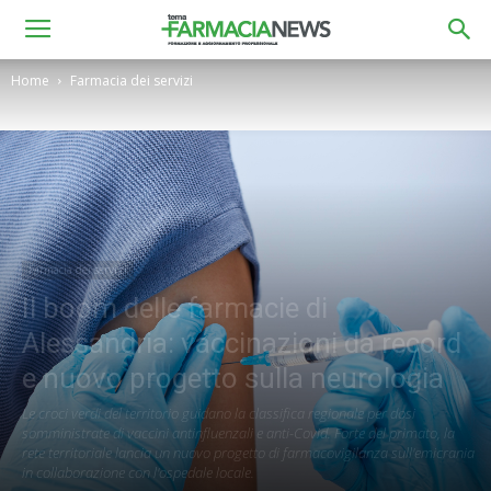
Home
Farmacia dei servizi
Farmacia dei servizi
Il boom delle farmacie di
Alessandria: vaccinazioni da record
e nuovo progetto sulla neurologia
Le croci verdi del territorio guidano la classifica regionale per dosi
somministrate di vaccini antinfluenzali e anti-Covid. Forte del primato, la
rete territoriale lancia un nuovo progetto di farmacovigilanza sull'emicrania
in collaborazione con l'ospedale locale.