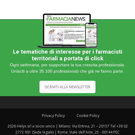
Le tematiche di interesse per i farmacisti
territoriali a portata di click
Ogni settimana, per supportare la tua crescita professionale.
Unisciti a oltre 35.100 professionisti che già ne fanno parte.
ISCRIVITI ALLA NEWSLETTER
Privacy Policy
Cookie Policy
2026 Helyx srl a socio unico | Milano: Via Eritrea, 21 – 20157 Tel +39 02
2772 991 (Sede legale) | Roma: Viale dell'Arte, 25 - 00144 PEC