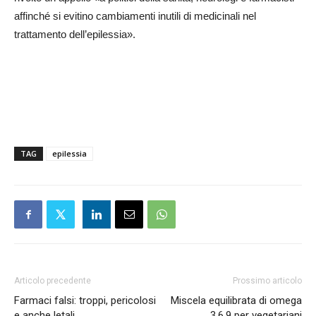
affinché si evitino cambiamenti inutili di medicinali nel
trattamento dell’epilessia».
TAG
epilessia
Articolo precedente
Prossimo articolo
Farmaci falsi: troppi, pericolosi
Miscela equilibrata di omega
e anche letali
3.6.9 per vegetariani