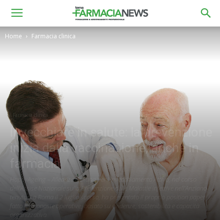
Home
Farmacia clinica
Farmacia clinica
Invecchiare in salute: la prevenzione
inizia dalla vaccinazione, anche in
farmacia
HappyAgeing – Alleanza italiana per l’Invecchiamento Attivo, nel corso
dell’Assise Nazionale sulla Prevenzione delle Malattie infettive nell’Anziano
tenutasi a Roma il 2 luglio scorso, ha presentato il proprio position paper
fatto di proposte operative, basato su evidenze, sostenibilità e capacità
organizzativa