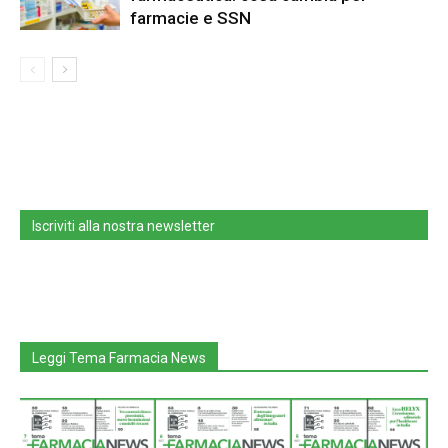
farmacie e SSN
Iscriviti alla nostra newsletter
Leggi Tema Farmacia News