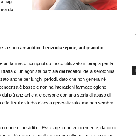
 e negli
l mondo
l’ansia sono
ansiolitici
,
benzodiazepine
,
antipsicotici
,
è un farmaco non ipnotico molto utilizzato in terapia per la
i tratta di un agonista parziale dei recettori della serotonina
izzato anche per lunghi periodi, dato che non genera né
 dipendenza è basso e non ha interazioni farmacologiche
ividui più anziani e alle persone con una storia di abuso di
Ha effetti sul disturbo d’ansia generalizzato, ma non sembra
 comune di ansiolitici. Esse agiscono velocemente, dando di
unzione. Per questo risultano essere efficaci nel corso di un