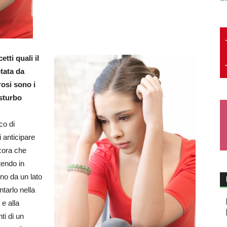
tti quali il
otata da
rosi sono i
isturbo
co di
i anticipare
cora che
tendo in
no da un lato
ntarlo nella
 e alla
ti di un