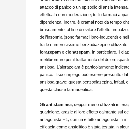
attacco di panico o un episodio di ansia intensa
effettuata con moderazione; tutti i farmaci app
dipendenza. Inoltre, è oramai noto da tempo che
bruscamente, al fine di evitare l’effetto rimbalz
dell’insonnia (sono farmaci ipno-inducenti) e nell
tra le numerosissime benzodiazepine utilizzate n
lorazepam
e
clonazepam
. In particolare, il d
metilbromuro per il trattamento del dolore spasti
ansiosa. L’alprazolam è particolarmente indicato 
panico. Il suo impiego può essere prescritto dal
ansiosa grave: questa benzodiazepina, infatti, cr
questa classe farmaceutica.
Gli
antistaminici
, seppur meno utilizzati in tera
guarigione, grazie al loro effetto calmante sul cer
antagonista H1, con un effetto antagonista in m
efficacia come ansiolitico è stata testata in alcu