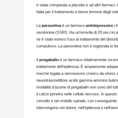
è stata comparata a placebo e ad altri farmaci, t
Italia per il trattamento a breve termine degli stat
La
paroxetina
è un farmaco
antidepressivo
ch
serotonina (SSRI). Ha un’emivita di 20 ore circa
ne è stato esteso l’uso al trattamento del distur
compulsivo. La paroxetina non è registrata in Ital
Il
pregabalin
è un farmaco relativamente recente
trattamento dell’epilessia. È ampiamente adoperat
nonché legata a nervosismo cronico da stress o d
neurotrasmettitore acido gamma-ammino butirrico
modalità d’azione di pregabalin non sono del tutt
il calcio penetra nelle cellule nervose. In questo 
cervello e nel midollo spinale, con conseguente ri
intervengono nel dolore, nell’epilessia e nell’ansi