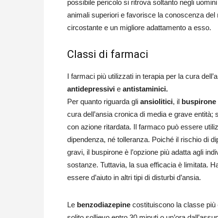
possibile pericolo si ritrova soltanto negli uomini
animali superiori e favorisce la conoscenza de
circostante e un migliore adattamento a esso.
Classi di farmaci
I farmaci più utilizzati in terapia per la cura del
antidepressivi
e
antistaminici.
Per quanto riguarda gli
ansiolitici
, il
buspirone
cura dell’ansia cronica di media e grave entità; s
con azione ritardata. Il farmaco può essere util
dipendenza, né tolleranza. Poiché il rischio di
gravi, il buspirone è l’opzione più adatta agli ind
sostanze. Tuttavia, la sua efficacia è limitata. 
essere d’aiuto in altri tipi di disturbi d’ansia.
Le
benzodiazepine
costituiscono la classe più
solito sollievo entro 30 minuti o un’ora dall’ass