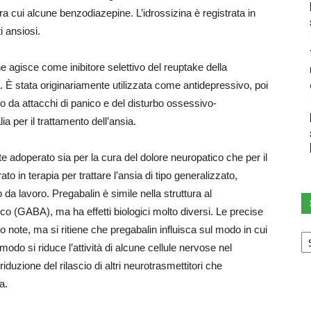
ra cui alcune benzodiazepine. L’idrossizina è registrata in
i ansiosi.
e agisce come inibitore selettivo del reuptake della
. È stata originariamente utilizzata come antidepressivo, poi
bo da attacchi di panico e del disturbo ossessivo-
ia per il trattamento dell’ansia.
 adoperato sia per la cura del dolore neuropatico che per il
o in terapia per trattare l’ansia di tipo generalizzato,
a lavoro. Pregabalin è simile nella struttura al
 (GABA), ma ha effetti biologici molto diversi. Le precise
Sc
o note, ma si ritiene che pregabalin influisca sul modo in cui
u
modo si riduce l’attività di alcune cellule nervose nel
ca
duzione del rilascio di altri neurotrasmettitori che
a.