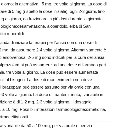
giorno; in alternativa, 5 mg, tre volte al giorno. La dose di
di 5 mg (rispetto la dose iniziale), ogni 2-3 giorni, fino
al giorno, da frazionare in più dosi durante la giornata.
acologiche:desametasone, aloperidolo, erba di San
tici macrolidi
nda di iniziare la terapia per l’ansia con una dose di
0 mg, da assumere 2-4 volte al giorno. Alternativamente è
 o endovenosa: 2-5 mg sono indicati per la cura dell’ansia
à.Alprazolam si può assumere ad una dose di farmaco pari
ale, tre volte al giorno. La dose può essere aumentata
rni, al bisogno. La dose di mantenimento non deve
Il lorazepam può essere assunto per via orale con una
2-3 volte al giorno. La dose di mantenimento, variabile in
dizione è di 1-2 mg, 2-3 volte al giorno. Il dosaggio
1 a 10 mg. Possibili interazioni farmacologiche:cimetidina,
traccettivi orali
variabile da 50 a 100 mg, per via orale o per via