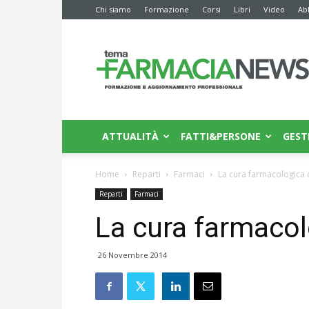
Chi siamo
Formazione
Corsi
Libri
Video
Ab
Farmacia
News
ATTUALITÀ
FATTI&PERSONE
GEST
Home
Reparti
Farmaci
La cura farmacologica d
Reparti
Farmaci
La cura farmacol
26 Novembre 2014