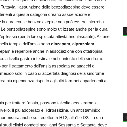
. Tuttavia, l’assunzione delle benzodiazepine deve essere
artenenti a questa categoria creano assuefazione e
 la cura con le benzodiazepine non può essere interrotta
o. Le benzodiazepine sono molto utilizzate anche per la cura
’epilessia (per la loro spiccata attività miorilassante). Alcune
ella terapia dell’ansia sono
diazepam
,
alprazolam
,
iazepam è reperibile anche in associazione con ottatropina
co a livello gastro-intestinale nel contesto della sindrome
per il trattamento dell’ansia associata ad attacchi di
 medico solo in caso di accertata diagnosi della sindrome
ea più dipendenza rispetto agli altri farmaci appartenenti a
pia per trattare l’ansia, possono talvolta accelerarne la
vello. Il più adoperato è l’
idrossizina
, un antistaminico
inor misura anche sui recettori 5-HT2, alfa1 e D2. La sua
ni studi clinici condotti negli anni Sessanta e Settanta, dove