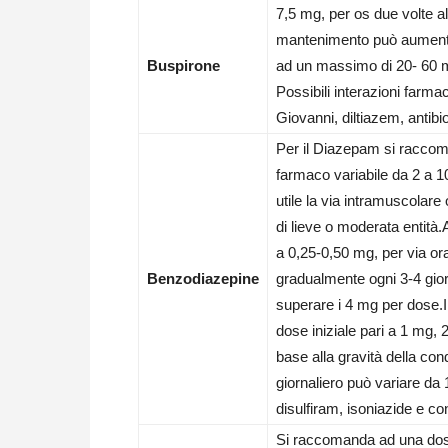
7,5 mg, per os due volte al 
mantenimento può aumentare 
Buspirone
ad un massimo di 20- 60 mg 
Possibili interazioni farm
Giovanni, diltiazem, antibio
Per il Diazepam si raccoma
farmaco variabile da 2 a 1
utile la via intramuscolare
di lieve o moderata entit
a 0,25-0,50 mg, per via or
Benzodiazepine
gradualmente ogni 3-4 gio
superare i 4 mg per dose.
dose iniziale pari a 1 mg, 
base alla gravità della con
giornaliero può variare da 
disulfiram, isoniazide e con
Si raccomanda ad una dose 