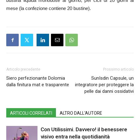
bustina liquida monodose al giorno, per cicli di 20 giorni al
mese (la confezione contiene 20 bustine).
Articolo precedente
Prossimo articolo
Siero perfezionante Dolomia
SunIsdin Capsule, un
dalla finitura mat e trasparente
integratore per proteggere la
pelle dai danni ossidativi
ARTICOLI CORRELATI
ALTRO DALL'AUTORE
Con Utilissimi. Davvero! il benessere
visivo entra nella quotidianità