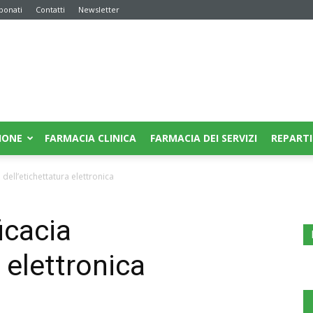
bonati
Contatti
Newsletter
IONE
FARMACIA CLINICA
FARMACIA DEI SERVIZI
REPARTI
 dell’etichettatura elettronica
icacia
a elettronica