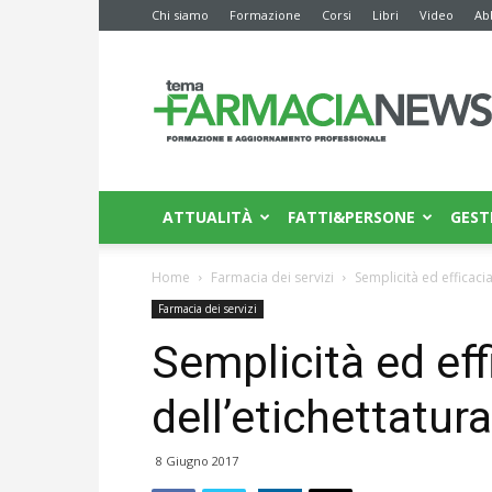
Chi siamo
Formazione
Corsi
Libri
Video
Ab
Farmacia
News
ATTUALITÀ
FATTI&PERSONE
GEST
Home
Farmacia dei servizi
Semplicità ed efficacia
Farmacia dei servizi
Semplicità ed eff
dell’etichettatur
8 Giugno 2017