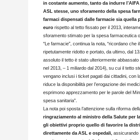
in costante aumento, tanto da indurre l’AIFA a
ASL stesse, uno sforamento della spesa farm
farmaci dispensati dalle farmacie sia quella pe
euro
rispetto al tetto fissato per il 2013, intera
sforamento stimato per la spesa farmaceutica os
“Le farmacie”, continua la nota, “ricordano che il
ripetutamente ridotto e portato, da ultimo, dal 1
assoluto il tetto è stato ulteriormente abbassato 
nel 2013, – 1 miliardo dal 2014), su cui il tetto
vengano inclusi i ticket pagati dai cittadini, co
riduce la disponibilità per l’erogazione dei medic
esprimono apprezzamento per le parole del Ministr
spesa sanitaria”.
La nota poi sposta l’attenzione sulla riforma de
ringraziamento al ministro della Salute per l
gli obiettivi proprio quello di favorire la di
direttamente da ASL e ospedali,
assicurando l