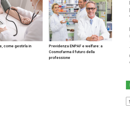
e, come gestirla in
Previdenza ENPAF e welfare: a
Cosmofarma il futuro della
professione
Sc
u
ca