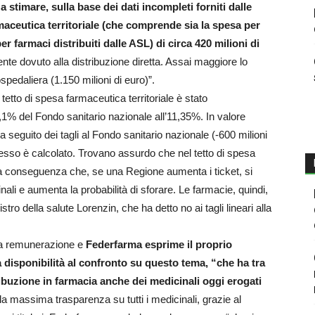
 stimare, sulla base dei dati incompleti forniti dalle
aceutica territoriale (che comprende sia la spesa per
r farmaci distribuiti dalle ASL) di circa 420 milioni di
mente dovuto alla distribuzione diretta. Assai maggiore lo
pedaliera (1.150 milioni di euro)”.
 tetto di spesa farmaceutica territoriale è stato
3,1% del Fondo sanitario nazionale all’11,35%. In valore
a seguito dei tagli al Fondo sanitario nazionale (-600 milioni
 stesso è calcolato. Trovano assurdo che nel tetto di spesa
n la conseguenza che, se una Regione aumenta i ticket, si
inali e aumenta la probabilità di sforare. Le farmacie, quindi,
o della salute Lorenzin, che ha detto no ai tagli lineari alla
lla remunerazione e
Federfarma esprime il proprio
a disponibilità al confronto su questo tema, “che ha tra
stribuzione in farmacia anche dei medicinali oggi erogati
a massima trasparenza su tutti i medicinali, grazie al