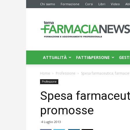
Chi siamo
Formazione
Corsi
Libri
Video
Ab
Farmacia
News
ATTUALITÀ
FATTI&PERSONE
GEST
Home
Professione
Spesa farmaceutica, farmaci
Professione
Spesa farmaceut
promosse
4 Luglio 2013