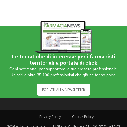
Le tematiche di interesse per i farmacisti
territoriali a portata di click
Ogni settimana, per supportare la tua crescita professionale.
Unisciti a oltre 35.100 professionisti che già ne fanno parte.
ISCRIVITI ALLA NEWSLETTER
Privacy Policy
Cookie Policy
2026 Helyx srl a socio unico | Milano: Via Eritrea, 21 – 20157 Tel +39 02