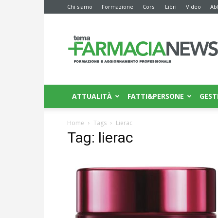
Chi siamo
Formazione
Corsi
Libri
Video
Ab
Farmacia
News
ATTUALITÀ
FATTI&PERSONE
GEST
Home
Tags
Lierac
Tag: lierac