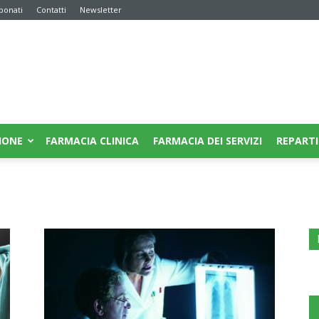
bonati
Contatti
Newsletter
IONE
FARMACIA CLINICA
FARMACIA DEI SERVIZI
REPARTI