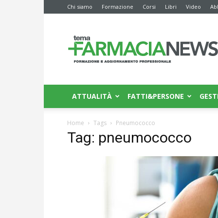
Chi siamo
Formazione
Corsi
Libri
Video
Ab
Farmacia
News
ATTUALITÀ
FATTI&PERSONE
GEST
Home
Tags
Pneumococco
Tag: pneumococco