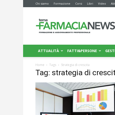
Chi siamo
Formazione
Corsi
Libri
Video
Ab
Farmacia
News
ATTUALITÀ
FATTI&PERSONE
GEST
Home
Tags
Strategia di crescita
Tag: strategia di cresci