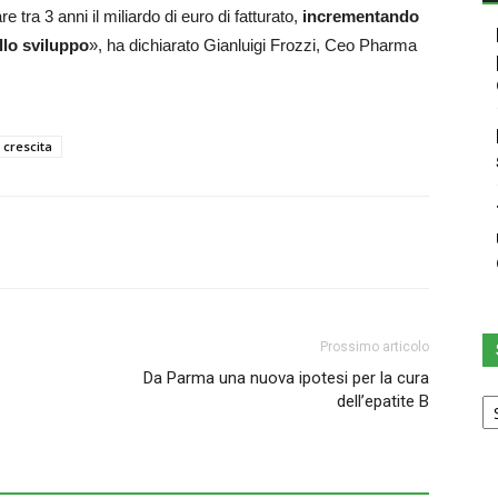
 tra 3 anni il miliardo di euro di fatturato,
incrementando
ello sviluppo
», ha dichiarato Gianluigi Frozzi, Ceo Pharma
 crescita
Prossimo articolo
Da Parma una nuova ipotesi per la cura
Sc
dell’epatite B
u
ca