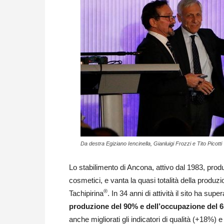
Da destra Egiziano Iencinella, Gianluigi Frozzi e Tito Picotti
Lo stabilimento di Ancona, attivo dal 1983, produ
cosmetici, e vanta la quasi totalità della produ
®
Tachipirina
. In 34 anni di attività il sito ha supe
produzione del 90% e dell’occupazione del 65
anche migliorati gli indicatori di qualità (+18%) e 