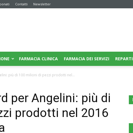
bonati
Contatti
Newsletter
IONE
FARMACIA CLINICA
FARMACIA DEI SERVIZI
REPARTI
ni: più di 100 milioni di pezzi prodotti nel...
 per Angelini: più di
zzi prodotti nel 2016
a