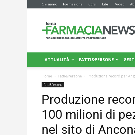
Chi siamo
Formazione
Corsi
Libri
Video
Ab
Farmacia
News
ATTUALITÀ
FATTI&PERSONE
GEST
Home
Fatti&Persone
Produzione record per Angeli
Fatti&Persone
Produzione record
100 milioni di pe
nel sito di Ancon