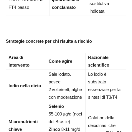
sostitutiva
FT4 basso
conclamato
indicata
Strategie concrete per chi risulta a rischio
Area di
Razionale
Come agire
intervento
scientifico
Sale iodato,
Lo iodio è
pesce
substrato
Iodio nella dieta
2 volte/sett, alghe
essenziale per la
con moderazione
sintesi di T3/T4
Selenio
55‑100 µg/d (noci
Cofattori della
Micronutrienti
del Brasile)
deiodinasi che
chiave
Zinco
8‑11 mg/d