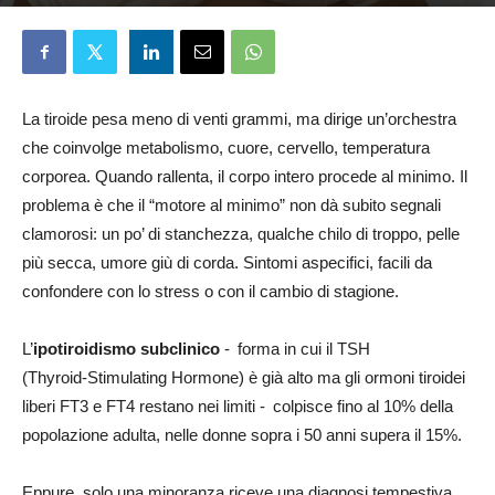
Aureliano Stingi
28 Luglio 2025
La tiroide pesa meno di venti grammi, ma dirige un’orchestra
che coinvolge metabolismo, cuore, cervello, temperatura
corporea. Quando rallenta, il corpo intero procede al minimo. Il
problema è che il “motore al minimo” non dà subito segnali
clamorosi: un po’ di stanchezza, qualche chilo di troppo, pelle
più secca, umore giù di corda. Sintomi aspecifici, facili da
confondere con lo stress o con il cambio di stagione.
L’
ipotiroidismo subclinico
- forma in cui il TSH
(Thyroid‑Stimulating Hormone) è già alto ma gli ormoni tiroidei
liberi FT3 e FT4 restano nei limiti - colpisce fino al 10% della
popolazione adulta, nelle donne sopra i 50 anni supera il 15%.
Eppure, solo una minoranza riceve una diagnosi tempestiva.