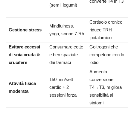
converte T4 in T3
(semi, legumi)
Cortisolo cronico
Mindfulness,
Gestione stress
riduce TRH
yoga, sonno 7‑9 h
ipotalamico
Evitare eccessi
Consumare cotte
Goitrogeni che
di soia cruda &
e ben spaziate
competono con lo
crucifere
dai farmaci
iodio
Aumenta
150 min/sett
conversione
Attività fisica
cardio + 2
T4→T3, migliora
moderata
sessioni forza
sensibilità ai
sintomi