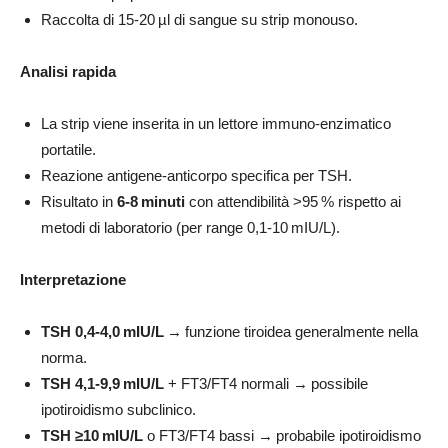
Raccolta di 15‑20 µl di sangue su strip monouso.
Analisi rapida
La strip viene inserita in un lettore immuno‑enzimatico
portatile.
Reazione antigene‑anticorpo specifica per TSH.
Risultato in
6
‑
8
minuti
con attendibilità >95 % rispetto ai
metodi di laboratorio (per range 0,1‑10 mIU/L).
Interpretazione
TSH 0,4
‑
4,0
mIU/L
→ funzione tiroidea generalmente nella
norma.
TSH 4,1
‑
9,9
mIU/L
+ FT3/FT4 normali → possibile
ipotiroidismo subclinico.
TSH ≥10
mIU/L
o FT3/FT4 bassi → probabile ipotiroidismo