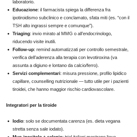
laboratorio.
Educazione
: il farmacista spiega la differenza fra
ipotiroidismo subclinico e conclamato, sfata miti (es. “con il
TSH alto ingrassi sempre e comunque”).
Triaging
: invio mirato al MMG o all’endocrinologo,
riducendo visite inutili.
Follow
‑
up
: remind automatizzati per controllo semestrale,
verifica dell’aderenza alla terapia con levotiroxina (va
assunta a digiuno e lontano da calcio/ferro).
Servizi complementari
: misura pressione, profilo lipidico
capillare, counselling nutrizionale — tutto utile per i pazienti
tiroidei, che hanno maggior rischio cardiovascolare.
Integratori per la tiroide
Iodio
: solo se documentata carenza (es. dieta vegana
stretta senza sale iodato).
Myo
‑
inositolo + selenio
: trial italiani mostrano lieve