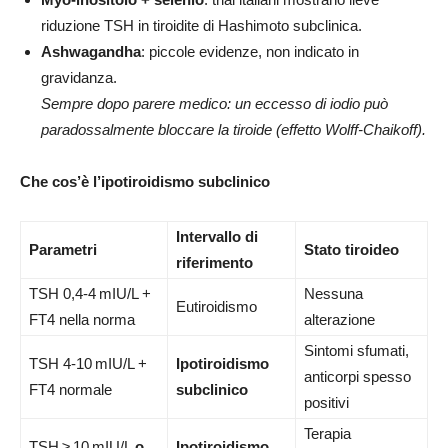
riduzione TSH in tiroidite di Hashimoto subclinica.
Ashwagandha
: piccole evidenze, non indicato in
gravidanza.
Sempre dopo parere medico: un eccesso di iodio può
paradossalmente bloccare la tiroide (effetto Wolff
‑
Chaikoff).
Che cos’è l’ipotiroidismo subclinico
Intervallo di
Parametri
Stato tiroideo
riferimento
TSH 0,4‑4 mIU/L +
Nessuna
Eutiroidismo
FT4 nella norma
alterazione
Sintomi sfumati,
TSH 4‑10 mIU/L +
Ipotiroidismo
anticorpi spesso
FT4 normale
subclinico
positivi
Terapia
TSH ≥ 10 mIU/L
o
Ipotiroidismo