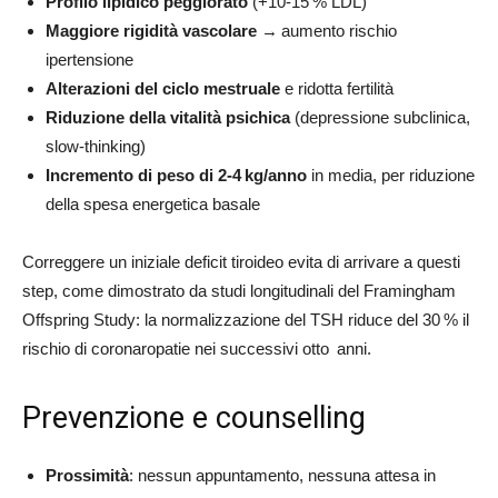
Profilo lipidico peggiorato
(+10‑15 % LDL)
Maggiore rigidità vascolare
→ aumento rischio
ipertensione
Alterazioni del ciclo mestruale
e ridotta fertilità
Riduzione della vitalità psichica
(depressione subclinica,
slow‑thinking)
Incremento di peso di 2
‑
4
kg/anno
in media, per riduzione
della spesa energetica basale
Correggere un iniziale deficit tiroideo evita di arrivare a questi
step, come dimostrato da studi longitudinali del Framingham
Offspring Study: la normalizzazione del TSH riduce del 30 % il
rischio di coronaropatie nei successivi otto anni.
Prevenzione e counselling
Prossimità
: nessun appuntamento, nessuna attesa in