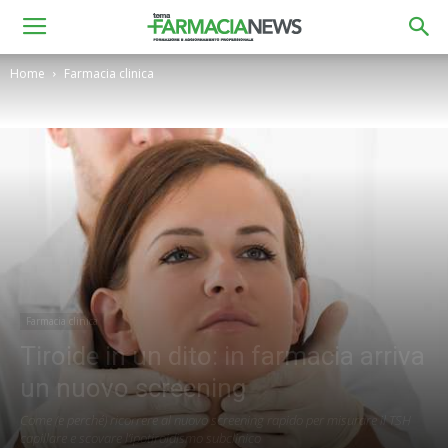
Home
Farmacia clinica
Farmacia clinica
Tiroide in un dito: in farmacia arriva
un nuovo screening
Come (e perché) ricorrere al nuovo screening rapido per misurare il TSH
capillare e scovare l’ipotiroidismo subclinico