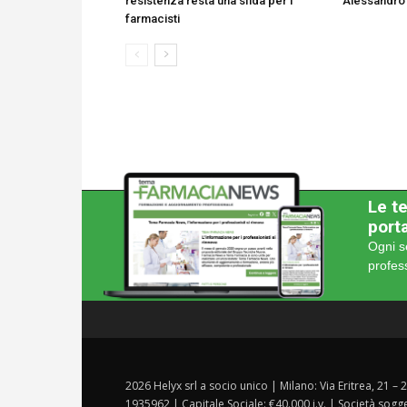
resistenza resta una sfida per i
Alessandro
farmacisti
Le te
porta
Ogni s
profes
2026 Helyx srl a socio unico | Milano: Via Eritrea, 21 –
1935962 | Capitale Sociale: €40.000 i.v. | Società sogg