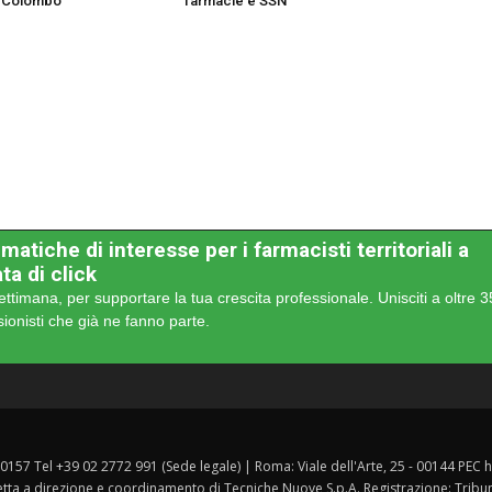
 Colombo
farmacie e SSN
matiche di interesse per i farmacisti territoriali a
ta di click
ettimana, per supportare la tua crescita professionale. Unisciti a oltre 
sionisti che già ne fanno parte.
 20157 Tel +39 02 2772 991 (Sede legale) | Roma: Viale dell'Arte, 25 - 00144 PEC 
etta a direzione e coordinamento di Tecniche Nuove S.p.A. Registrazione: Tribuna