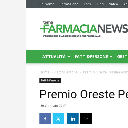
Chi siamo
Formazione
Corsi
Libri
Video
Ab
Farmacia
News
ATTUALITÀ
FATTI&PERSONE
GEST
Home
Fatti&Persone
Premio Oreste Pessina edi
Fatti&Persone
Premio Oreste P
30 Gennaio 2017