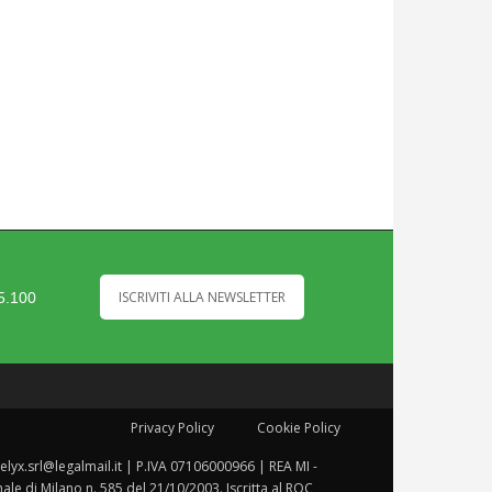
ISCRIVITI ALLA NEWSLETTER
35.100
Privacy Policy
Cookie Policy
helyx.srl@legalmail.it | P.IVA 07106000966 | REA MI -
le di Milano n. 585 del 21/10/2003. Iscritta al ROC