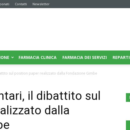
bonati
Contatti
Newsletter
IONE
FARMACIA CLINICA
FARMACIA DEI SERVIZI
REPARTI
ibattito sul position paper realizzato dalla Fondazione Gimbe
tari, il dibattito sul
alizzato dalla
be