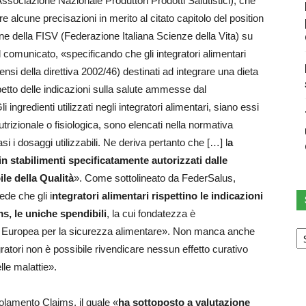
ssociazione Nazionale Produttori Prodotti Salutistici), che
 alcune precisazioni in merito al citato capitolo del position
ione della FISV (Federazione Italiana Scienze della Vita) su
 comunicato, «specificando che gli integratori alimentari
nsi della direttiva 2002/46) destinati ad integrare una dieta
petto delle indicazioni sulla salute ammesse dal
redienti utilizzati negli integratori alimentari, siano essi
utrizionale o fisiologica, sono elencati nella normativa
i i dosaggi utilizzabili. Ne deriva pertanto che […] l
a
in stabilimenti specificatamente autorizzati dalle
le della Qualità
». Come sottolineato da FederSalus,
ede che gli i
ntegratori alimentari rispettino le indicazioni
, le uniche spendibili
, la cui fondatezza è
Sc
tà Europea per la sicurezza alimentare». Non manca anche
u
ratori non è possibile rivendicare nessun effetto curativo
ca
lle malattie».
golamento Claims, il quale «
ha sottoposto a valutazione