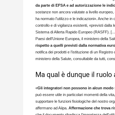
da parte di EFSA e ad autorizzazione le indica
sostanze non ancora valutate a livello europeo, 
ha normato l’utilizzo e le indicazioni». Anche in
controllo e di vigilanza esistenti, «previsti dalla 
Sistema di Allerta Rapido Europeo (RASFF). […] In
Paesi dell’Unione Europea, il ministero della S
rispetto a quelli previsti dalla normativa eur
notifica dei prodotti e l’istituzione di un Registro 
ministero della Salute, consultabile da tutti, cons
Ma qual è dunque il ruolo a
«
Gli integratori non possono in alcun modo s
può essere utile in particolari momenti della v
supportare le funzioni fisiologiche del nostro or
affermano ad Aiipa.
Affermazione che trova ri
che il documento ribadisca l’importanza dell’utili