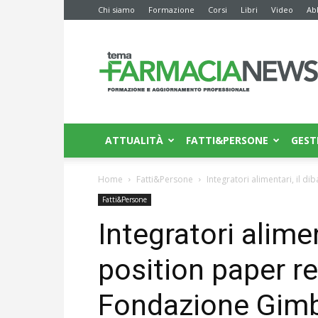
Chi siamo
Formazione
Corsi
Libri
Video
Ab
Farmacia
News
ATTUALITÀ
FATTI&PERSONE
GEST
Home
Fatti&Persone
Integratori alimentari, il d
Fatti&Persone
Integratori alimen
position paper re
Fondazione Gim