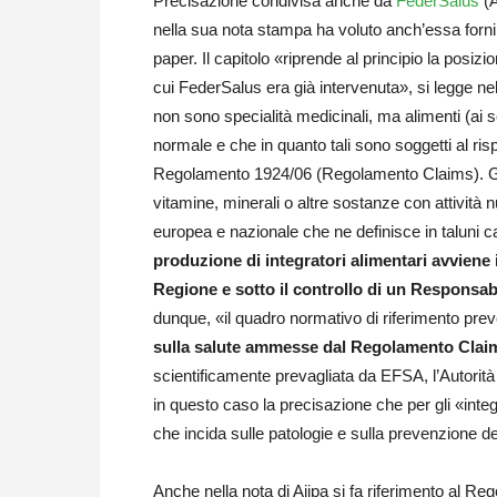
Precisazione condivisa anche da
FederSalus
(A
nella sua nota stampa ha voluto anch’essa fornire
paper. Il capitolo «riprende al principio la posiz
cui FederSalus era già intervenuta», si legge nel
non sono specialità medicinali, ma alimenti (ai se
normale e che in quanto tali sono soggetti al ris
Regolamento 1924/06 (Regolamento Claims). Gli ing
vitamine, minerali o altre sostanze con attività n
europea e nazionale che ne definisce in taluni cas
produzione di integratori alimentari avviene 
Regione e sotto il controllo di un Responsabi
dunque, «il quadro normativo di riferimento prev
sulla salute ammesse dal Regolamento Claims
scientificamente prevagliata da EFSA, l’Autori
in questo caso la precisazione che per gli «integ
che incida sulle patologie e sulla prevenzione de
Anche nella nota di Aiipa si fa riferimento al Re