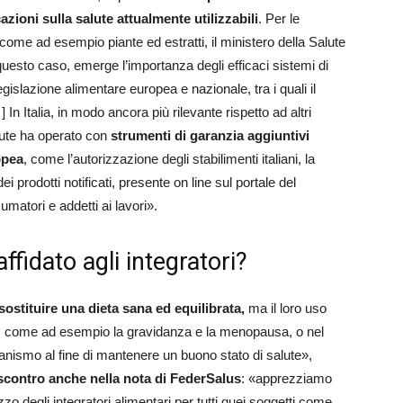
zioni sulla salute attualmente utilizzabili
. Per le
come ad esempio piante ed estratti, il ministero della Salute
 questo caso, emerge l’importanza degli efficaci sistemi di
legislazione alimentare europea e nazionale, tra i quali il
 Italia, in modo ancora più rilevante rispetto ad altri
alute ha operato con
strumenti di garanzia aggiuntivi
opea
, come l’autorizzazione degli stabilimenti italiani, la
dei prodotti notificati, presente on line sul portale del
umatori e addetti ai lavori».
ffidato agli integratori?
ostituire una dieta sana ed equilibrata,
ma il loro uso
ita, come ad esempio la gravidanza e la menopausa, o nel
ganismo al fine di mantenere un buono stato di salute»,
scontro anche nella nota di FederSalus
: «apprezziamo
zzo degli integratori alimentari per tutti quei soggetti come