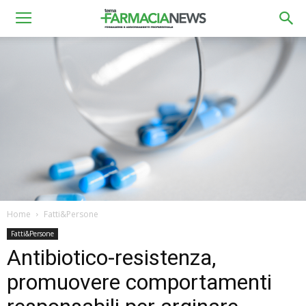
Home
Fatti&Persone
Fatti&Persone
Antibiotico-resistenza,
promuovere comportamenti