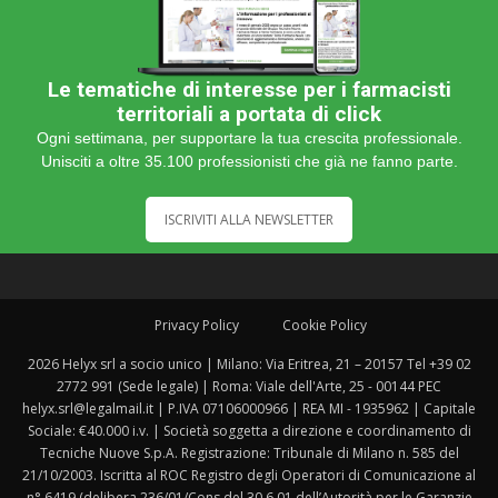
Le tematiche di interesse per i farmacisti
territoriali a portata di click
Ogni settimana, per supportare la tua crescita professionale.
Unisciti a oltre 35.100 professionisti che già ne fanno parte.
ISCRIVITI ALLA NEWSLETTER
Privacy Policy
Cookie Policy
2026 Helyx srl a socio unico | Milano: Via Eritrea, 21 – 20157 Tel +39 02
2772 991 (Sede legale) | Roma: Viale dell'Arte, 25 - 00144 PEC
helyx.srl@legalmail.it | P.IVA 07106000966 | REA MI - 1935962 | Capitale
Sociale: €40.000 i.v. | Società soggetta a direzione e coordinamento di
Tecniche Nuove S.p.A. Registrazione: Tribunale di Milano n. 585 del
21/10/2003. Iscritta al ROC Registro degli Operatori di Comunicazione al
n° 6419 (delibera 236/01/Cons del 30.6.01 dell’Autorità per le Garanzie