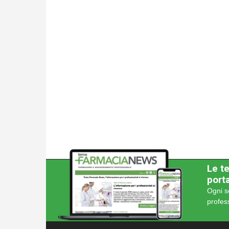
Le te
porta
Ogni s
profes