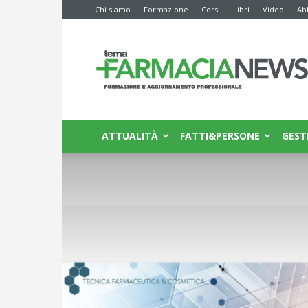
Chi siamo
Formazione
Corsi
Libri
Video
Ab
Farmacia
News
ATTUALITÀ
FATTI&PERSONE
GEST