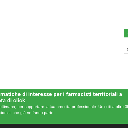
Sc
u
ca
matiche di interesse per i farmacisti territoriali a
ta di click
ettimana, per supportare la tua crescita professionale. Unisciti a oltre 
sionisti che già ne fanno parte.