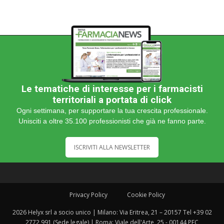
Le tematiche di interesse per i farmacisti
territoriali a portata di click
Ogni settimana, per supportare la tua crescita professionale.
Unisciti a oltre 35.100 professionisti che già ne fanno parte.
ISCRIVITI ALLA NEWSLETTER
Privacy Policy
Cookie Policy
2026 Helyx srl a socio unico | Milano: Via Eritrea, 21 – 20157 Tel +39 02
2772 991 (Sede legale) | Roma: Viale dell'Arte, 25 - 00144 PEC