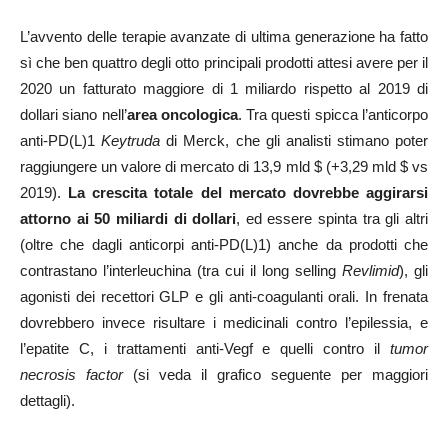
L’avvento delle terapie avanzate di ultima generazione ha fatto
sì che ben quattro degli otto principali prodotti attesi avere per il
2020 un fatturato maggiore di 1 miliardo rispetto al 2019 di
dollari siano nell’
area oncologica
. Tra questi spicca l’anticorpo
anti-PD(L)1
Keytruda
di Merck, che gli analisti stimano poter
raggiungere un valore di mercato di 13,9 mld $ (+3,29 mld $ vs
2019).
La crescita totale del mercato dovrebbe aggirarsi
attorno ai 50 miliardi di dollari
, ed essere spinta tra gli altri
(oltre che dagli anticorpi anti-PD(L)1) anche da prodotti che
contrastano l’interleuchina (tra cui il long selling
Revlimid
), gli
agonisti dei recettori GLP e gli anti-coagulanti orali. In frenata
dovrebbero invece risultare i medicinali contro l’epilessia, e
l’epatite C, i trattamenti anti-Vegf e quelli contro il
tumor
necrosis factor
(si veda il grafico seguente per maggiori
dettagli).