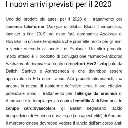
I nuovi arrivi previsti per il 2020
Uno dei prodotti più attesi per il 2020 è il trattamento per
l’
anemia falciforme
Oxbryta
di Global Blood Therapeutics,
lanciato a fine 2019; ad esso farà compagnia
Adakveo
di
Novartis, in un’area terapeutica che promette molto per gli anni
a venire secondo gli analisti di Evaluate. Un altro prodotto
molto atteso è il prodotto di coniugazione farmaco-anticorpo
trastuzumab deruxtecan
contro i
recettori Her2
sviluppato da
Daiichi Sankyo e Astrazeneca e che dovrebbe essere
approvato da Fda entro l’anno. Altri prodotti interessanti, ma
ancora in attesa di conferme definitive circa il loro effettivo
potenziale sono il trattamento per l’
allergia da arachidi
di
Aimmune e la terapia genica contro l’
emofilia A
di Biomarin. In
campo cardiovascolare,
gli analisti segnalano l’acido
bempedoico di Esperion e
Vascepa
(icosapent etile) di Amarin.
Il mercato cinese dovrebbe vedere il lancio dell’anticorpo anti-