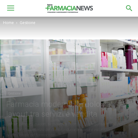
Home
Gestione
Gestione
Farmacia moderna: il ruolo del
layout tra servizi e vendita
Layout, percorsi guidati, segnaletica chiara e banchi consulenziali possono
migliorare l’esperienza del cliente, ridurre le attese e valorizzare il ruolo
professionale del farmacista