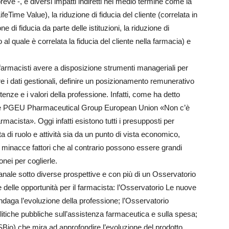
reve -, e diversi impatti indiretti nel medio termine come la
eTime Value), la riduzione di fiducia del cliente (correlata in
e di fiducia da parte delle istituzioni, la riduzione di
l quale è correlata la fiducia del cliente nella farmacia) e
farmacisti avere a disposizione strumenti manageriali per
re i dati gestionali, definire un posizionamento remunerativo
nze e i valori della professione. Infatti, come ha detto
le PGEU Pharmaceutical Group European Union «Non c’è
macista». Oggi infatti esistono tutti i presupposti per
a di ruolo e attività sia da un punto di vista economico,
ome minacce fattori che al contrario possono essere grandi
onei per coglierle.
anale sotto diverse prospettive e con più di un Osservatorio
 delle opportunità per il farmacista: l’Osservatorio Le nuove
indaga l’evoluzione della professione; l’Osservatorio
litiche pubbliche sull’assistenza farmaceutica e sulla spesa;
eSBio) che mira ad approfondire l’evoluzione del prodotto