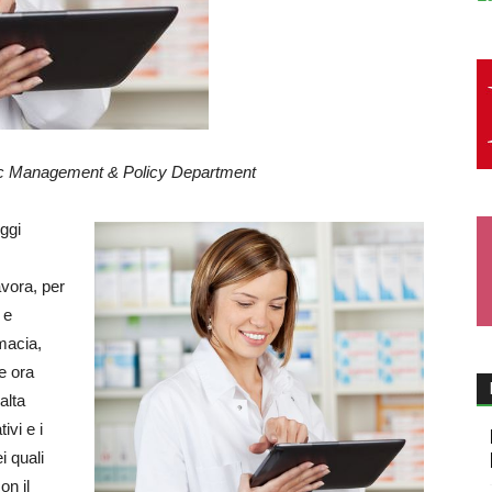
lic Management & Policy Department
ggi
avora, per
 e
rmacia,
e ora
alta
ivi e i
i quali
on il