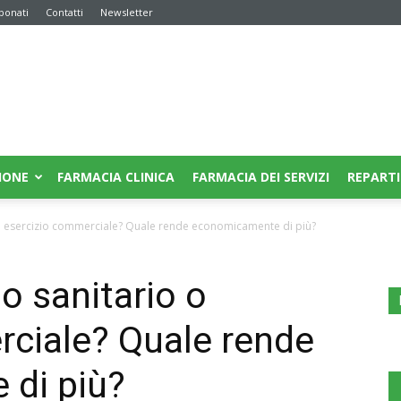
bonati
Contatti
Newsletter
IONE
FARMACIA CLINICA
FARMACIA DEI SERVIZI
REPARTI
 o esercizio commerciale? Quale rende economicamente di più?
o sanitario o
rciale? Quale rende
di più?