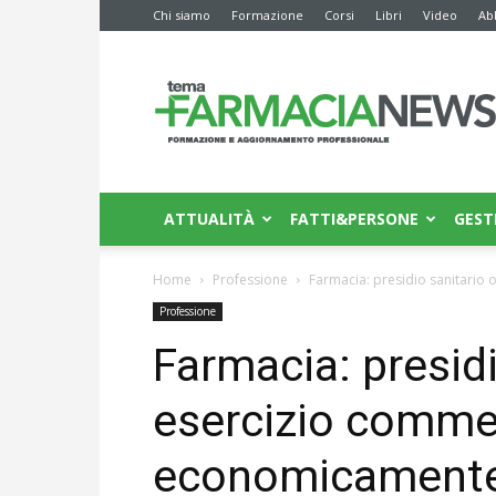
Chi siamo
Formazione
Corsi
Libri
Video
Ab
Farmacia
News
ATTUALITÀ
FATTI&PERSONE
GEST
Home
Professione
Farmacia: presidio sanitario
Professione
Farmacia: presidi
esercizio comme
economicamente 