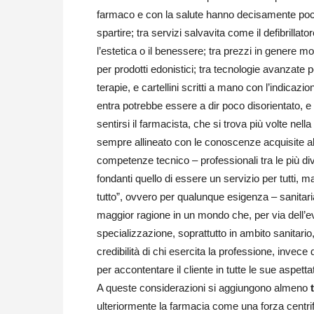
farmaco e con la salute hanno decisamente po
spartire; tra servizi salvavita come il defibrilla
l’estetica o il benessere; tra prezzi in genere mo
per prodotti edonistici; tra tecnologie avanzate p
terapie, e cartellini scritti a mano con l’indicazio
entra potrebbe essere a dir poco disorientato, e a
sentirsi il farmacista, che si trova più volte ne
sempre allineato con le conoscenze acquisite all’
competenze tecnico – professionali tra le più dive
fondanti quello di essere un servizio per tutti,
tutto”, ovvero per qualunque esigenza – sanitaria,
maggior ragione in un mondo che, per via dell’e
specializzazione, soprattutto in ambito sanitario,
credibilità di chi esercita la professione, invec
per accontentare il cliente in tutte le sue aspetta
A queste considerazioni si aggiungono almeno
ulteriormente la farmacia come una forza cent