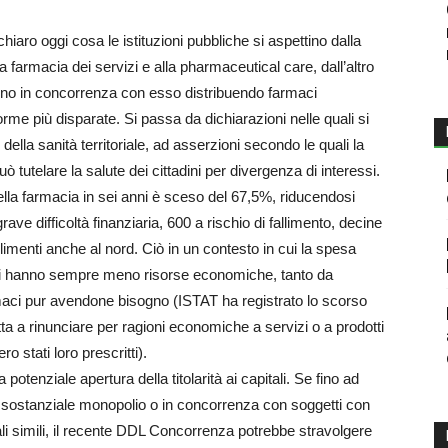
chiaro oggi cosa le istituzioni pubbliche si aspettino dalla
 farmacia dei servizi e alla pharmaceutical care, dall’altro
ono in concorrenza con esso distribuendo farmaci
orme più disparate. Si passa da dichiarazioni nelle quali si
lla sanità territoriale, ad asserzioni secondo le quali la
tutelare la salute dei cittadini per divergenza di interessi.
 della farmacia in sei anni è sceso del 67,5%, riducendosi
rave difficoltà finanziaria, 600 a rischio di fallimento, decine
fallimenti anche al nord. Ciò in un contesto in cui la spesa
adini hanno sempre meno risorse economiche, tanto da
rmaci pur avendone bisogno (ISTAT ha registrato lo scorso
ta a rinunciare per ragioni economiche a servizi o a prodotti
o stati loro prescritti).
la potenziale apertura della titolarità ai capitali. Se fino ad
di sostanziale monopolio o in concorrenza con soggetti con
nali simili, il recente DDL Concorrenza potrebbe stravolgere