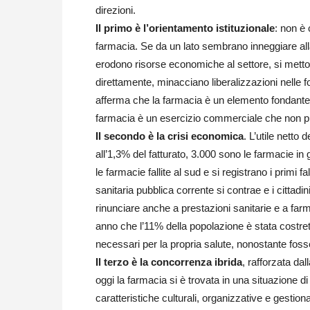
direzioni.
Il primo è l’orientamento istituzionale
: non è 
farmacia. Se da un lato sembrano inneggiare alla
erodono risorse economiche al settore, si mett
direttamente, minacciano liberalizzazioni nelle f
afferma che la farmacia è un elemento fondante de
farmacia è un esercizio commerciale che non può 
Il secondo è la crisi economica
. L’utile netto
all’1,3% del fatturato, 3.000 sono le farmacie in g
le farmacie fallite al sud e si registrano i primi 
sanitaria pubblica corrente si contrae e i citt
rinunciare anche a prestazioni sanitarie e a fa
anno che l’11% della popolazione è stata costret
necessari per la propria salute, nonostante fosser
Il terzo è la concorrenza ibrida
, rafforzata dal
oggi la farmacia si è trovata in una situazione 
caratteristiche culturali, organizzative e gestio