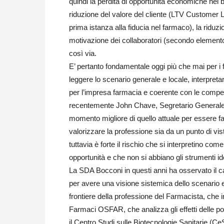
quindi la perdita di opportunità economiche nel b
riduzione del valore del cliente (LTV Customer Lif
prima istanza alla fiducia nel farmaco), la riduzion
motivazione dei collaboratori (secondo elemento a
così via.
E’ pertanto fondamentale oggi più che mai per i 
leggere lo scenario generale e locale, interpreta
per l’impresa farmacia e coerente con le compete
recentemente John Chave, Segretario Genera
momento migliore di quello attuale per essere far
valorizzare la professione sia da un punto di vist
tuttavia è forte il rischio che si interpretino c
opportunità e che non si abbiano gli strumenti id
La SDA Bocconi in questi anni ha osservato il c
per avere una visione sistemica dello scenario e
frontiere della professione del Farmacista, che 
Farmaci OSFAR, che analizza gli effetti delle po
il Centro Studi sulle Biotecnologie Sanitarie (C