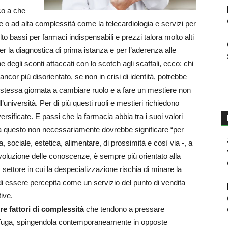
co a che
tore o ad alta complessità come la telecardiologia e servizi per
lto bassi per farmaci indispensabili e prezzi talora molto alti
er la diagnostica di prima istanza e per l’aderenza alle
ne degli sconti attaccati con lo scotch agli scaffali, ecco: chi
ncor più disorientato, se non in crisi di identità, potrebbe
lla stessa giornata a cambiare ruolo e a fare un mestiere non
università. Per di più questi ruoli e mestieri richiedono
rsificate. E passi che la farmacia abbia tra i suoi valori
 ma questo non necessariamente dovrebbe significare “per
 sociale, estetica, alimentare, di prossimità e così via -, a
voluzione delle conoscenze, è sempre più orientato alla
 settore in cui la despecializzazione rischia di minare la
e di essere percepita come un servizio del punto di vendita
tive.
tre fattori di complessità
che tendono a pressare
rifuga, spingendola contemporaneamente in opposte