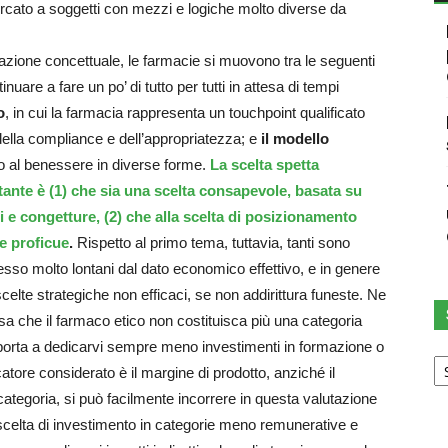
 mercato a soggetti con mezzi e logiche molto diverse da
zione concettuale, le farmacie si muovono tra le seguenti
tinuare a fare un po’ di tutto per tutti in attesa di tempi
o
, in cui la farmacia rappresenta un touchpoint qualificato
della compliance e dell’appropriatezza; e
il modello
o al benessere in diverse forme.
La scelta spetta
tante è (1) che sia una scelta consapevole, basata su
i e congetture, (2) che alla scelta di posizionamento
 e proficue
.
Rispetto al primo tema, tuttavia, tanti sono
sso molto lontani dal dato economico effettivo, e in genere
 scelte strategiche non efficaci, se non addirittura funeste. Ne
fusa che il farmaco etico non costituisca più una categoria
porta a dedicarvi sempre meno investimenti in formazione o
Sc
catore considerato è il margine di prodotto, anziché il
u
ca
categoria, si può facilmente incorrere in questa valutazione
 scelta di investimento in categorie meno remunerative e