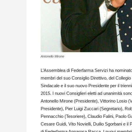
Antonello Mirone
L’Assemblea di Federfarma Servizi ha nominato
membri del suo Consiglio Direttivo, del Collegio
Sindacale e il suo nuovo Presidente per il trienn
2015. I nuovi Consiglieri eletti ad unanimità sono 
Antonello Mirone (Presidente), Vittorino Losio (
Presidente), Pier Luigi Zuccari (Segretario), Ro
Pennacchio (Tesoriere), Claudio Falini, Paolo G
Cesare Guidi, Vito Novielli, Duilio Sgorbani e il 
di Federfarma Annarosa Racca. I nuovi membri