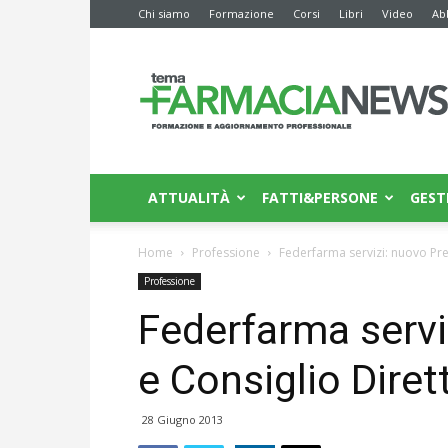
Chi siamo
Formazione
Corsi
Libri
Video
Ab
Farmacia
News
ATTUALITÀ
FATTI&PERSONE
GEST
Home
Professione
Federfarma servizi: nuovo Pre
Professione
Federfarma servi
e Consiglio Diret
28 Giugno 2013