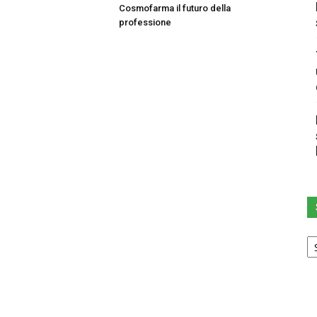
Cosmofarma il futuro della
professione
Sc
u
ca