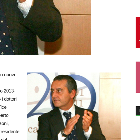
 i nuovi
io 2013-
i dottori
Vice
berto
aoni,
Presidente
 del