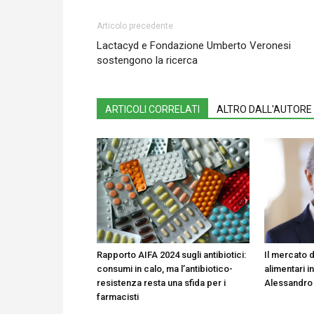
Articolo precedente
Lactacyd e Fondazione Umberto Veronesi
sostengono la ricerca
ARTICOLI CORRELATI
ALTRO DALL'AUTORE
Rapporto AIFA 2024 sugli antibiotici:
Il mercato d
consumi in calo, ma l’antibiotico-
alimentari in
resistenza resta una sfida per i
Alessandro
farmacisti