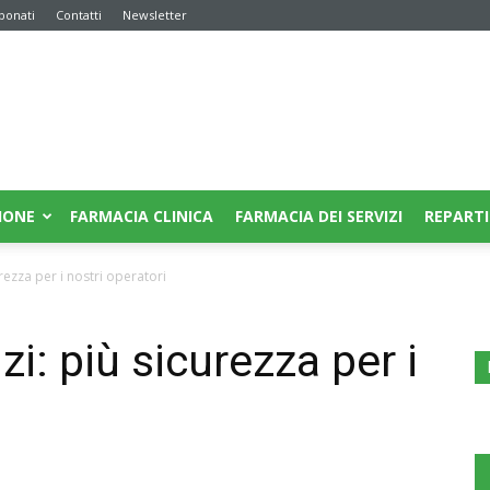
bonati
Contatti
Newsletter
IONE
FARMACIA CLINICA
FARMACIA DEI SERVIZI
REPARTI
rezza per i nostri operatori
i: più sicurezza per i