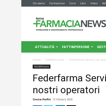
Chi siamo
Formazione
Corsi
Libri
Video
Ab
Farmacia
News
ATTUALITÀ
FATTI&PERSONE
GEST
Home
Fatti&Persone
Federfarma Servizi: più sicu
Fatti&Persone
Federfarma Serviz
nostri operatori
Cinzia Porfiri
12 Ottobre 2020