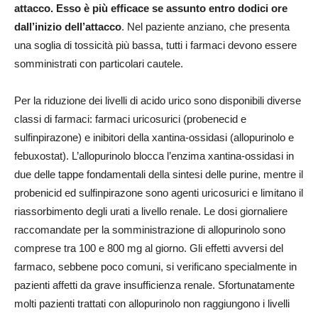
attacco. Esso è più efficace se assunto entro dodici ore
dall’inizio dell’attacco
. Nel paziente anziano, che presenta
una soglia di tossicità più bassa, tutti i farmaci devono essere
somministrati con particolari cautele.
Per la riduzione dei livelli di acido urico sono disponibili diverse
classi di farmaci: farmaci uricosurici (probenecid e
sulfinpirazone) e inibitori della xantina-ossidasi (allopurinolo e
febuxostat). L’allopurinolo blocca l’enzima xantina-ossidasi in
due delle tappe fondamentali della sintesi delle purine, mentre il
probenicid ed sulfinpirazone sono agenti uricosurici e limitano il
riassorbimento degli urati a livello renale. Le dosi giornaliere
raccomandate per la somministrazione di allopurinolo sono
comprese tra 100 e 800 mg al giorno. Gli effetti avversi del
farmaco, sebbene poco comuni, si verificano specialmente in
pazienti affetti da grave insufficienza renale. Sfortunatamente
molti pazienti trattati con allopurinolo non raggiungono i livelli