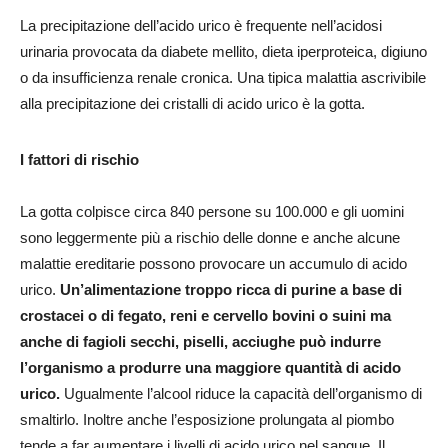
La precipitazione dell’acido urico è frequente nell’acidosi
urinaria provocata da diabete mellito, dieta iperproteica, digiuno
o da insufficienza renale cronica. Una tipica malattia ascrivibile
alla precipitazione dei cristalli di acido urico è la gotta.
I fattori di rischio
La gotta colpisce circa 840 persone su 100.000 e gli uomini
sono leggermente più a rischio delle donne e anche alcune
malattie ereditarie possono provocare un accumulo di acido
urico.
Un’alimentazione troppo ricca di purine a base di
crostacei o di fegato, reni e cervello bovini o suini ma
anche di fagioli secchi, piselli, acciughe può indurre
l’organismo a produrre una maggiore quantità di acido
urico.
Ugualmente l’alcool riduce la capacità dell’organismo di
smaltirlo. Inoltre anche l’esposizione prolungata al piombo
tende a far aumentare i livelli di acido urico nel sangue. Il