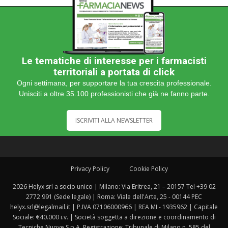
Le tematiche di interesse per i farmacisti
territoriali a portata di click
Ogni settimana, per supportare la tua crescita professionale.
Unisciti a oltre 35.100 professionisti che già ne fanno parte.
ISCRIVITI ALLA NEWSLETTER
Privacy Policy
Cookie Policy
2026 Helyx srl a socio unico | Milano: Via Eritrea, 21 – 20157 Tel +39 02
2772 991 (Sede legale) | Roma: Viale dell'Arte, 25 - 00144 PEC
helyx.srl@legalmail.it | P.IVA 07106000966 | REA MI - 1935962 | Capitale
Sociale: €40.000 i.v. | Società soggetta a direzione e coordinamento di
Tecniche Nuove S.p.A. Registrazione: Tribunale di Milano n. 585 del