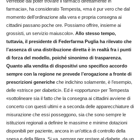
verrebbe dal poter trovare il farmaco direttamente in
farmacia», ha considerato Tempesta, «ma è pur vero che dal
momento dell’ordinazione alla vera e propria consegna ai
cittadini passano poche ore. Possiamo offrire, insieme ai
grossisti, un servizio maiuscolo».
Allo stesso tempo,
tuttavia, il presidente di Federfarma Puglia ha rilevato che
l’assenza di una distribuzione diretta è in realtà fra i punti
di forza del modello, poiché sinonimo di trasparenza.
Quanto alla vendita di dispositivi uno specifico accordo
sempre con la regione ne prevede l’erogazione a fronte di
prescrizioni generiche
che indichino solamente, è l’esempio,
delle «strisce per diabetici». Ed è «opportuno» per Tempesta
«sottolineare sia il fatto che la consegna ai cittadini avviene di
concerto con questi ultimi e a seconda delle apparecchiature di
misurazione che essi posseggono, sia che sono sempre le
istituzioni regionali a definire le massime e minime dotazioni
disponibili per paziente, ancora in un’ottica di controllo della
spesa e della filiera. Si va, sempre per restare al diabete, da un