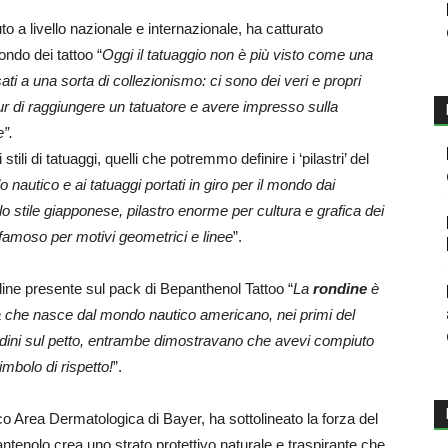
to a livello nazionale e internazionale, ha catturato
ondo dei tattoo “
Oggi il tatuaggio non è più visto come una
ti a una sorta di collezionismo: ci sono dei veri e propri
pur di raggiungere un tatuatore e avere impresso sulla
e”.
tili di tatuaggi, quelli che potremmo definire i ‘pilastri’ del
do nautico e ai tatuaggi portati in giro per il mondo dai
i lo stile giapponese, pilastro enorme per cultura e grafica dei
, famoso per motivi geometrici e linee
”.
ondine presente sul pack di Bepanthenol Tattoo “
La
rondine
è
ica che nasce dal mondo nautico americano, nei primi del
ndini sul petto, entrambe dimostravano che avevi compiuto
mbolo di rispetto!
”.
ico Area Dermatologica di Bayer, ha sottolineato la forza del
tenolo crea uno strato protettivo naturale e traspirante che