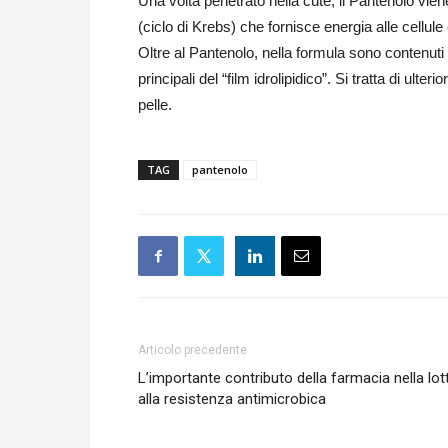
Una volta penetrato nella cute, il Pantenolo vie
(ciclo di Krebs) che fornisce energia alle cellul
Oltre al Pantenolo, nella formula sono contenuti
principali del “film idrolipidico”. Si tratta di ulte
pelle.
TAG
pantenolo
Articolo precedente
L’importante contributo della farmacia nella lot
alla resistenza antimicrobica