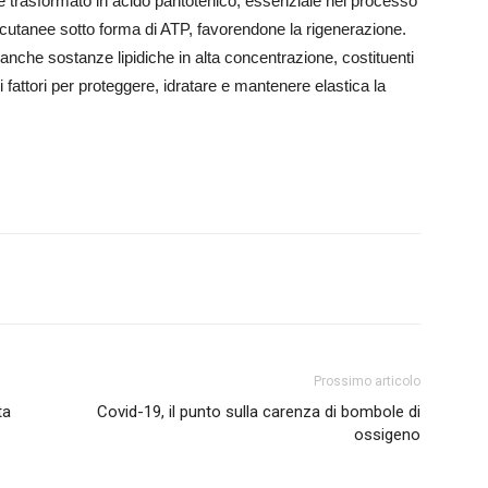
ne trasformato in acido pantotenico, essenziale nel processo
e cutanee sotto forma di ATP, favorendone la rigenerazione.
 anche sostanze lipidiche in alta concentrazione, costituenti
riori fattori per proteggere, idratare e mantenere elastica la
Prossimo articolo
ta
Covid-19, il punto sulla carenza di bombole di
ossigeno