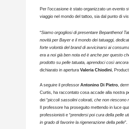
Per l’occasione è stato organizzato un evento s
viaggio nel mondo del tattoo, sia dal punto di vist
“
Siamo orgogliosi di presentare Bepanthenol Tatto
novità per Bayer e il mondo dei tatuaggi, dedicata
forte volontà del brand di avvicinarsi ai consuma
era a noi già ben nota ed è anche per questo ch
prodotto su pelle tatuata, aprendoci così ancor
dichiarato in apertura
Valeria Chiodini
, Produc
A seguire il professor
Antonino Di Pietro
, derm
Curtis, ha raccontato cosa accade alla nostra pel
dei “
piccoli sassolini colorati, che non riescono 
Il professore ha proseguito mettendo in luce qua
professionisti e “
prendersi poi cura della pelle u
in grado di favorire la rigenerazione della pelle
”.