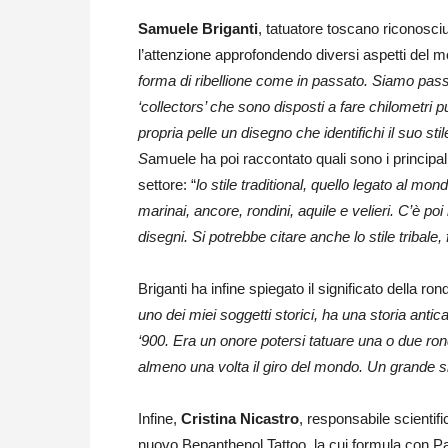
Samuele Briganti
, tatuatore toscano riconosciu
l’attenzione approfondendo diversi aspetti del m
forma di ribellione come in passato. Siamo passa
‘collectors’ che sono disposti a fare chilometri 
propria pelle un disegno che identifichi il suo stil
S
amuele ha poi raccontato quali sono i principali s
settore: “
lo stile traditional, quello legato al mon
marinai, ancore, rondini, aquile e velieri. C’è po
disegni. Si potrebbe citare anche lo stile tribale
Briganti ha infine spiegato il significato della r
uno dei miei soggetti storici, ha una storia ant
‘900. Era un onore potersi tatuare una o due ro
almeno una volta il giro del mondo. Un grande si
Infine,
Cristina Nicastro
, responsabile scientif
nuovo Bepanthenol Tattoo, la cui formula con Pan