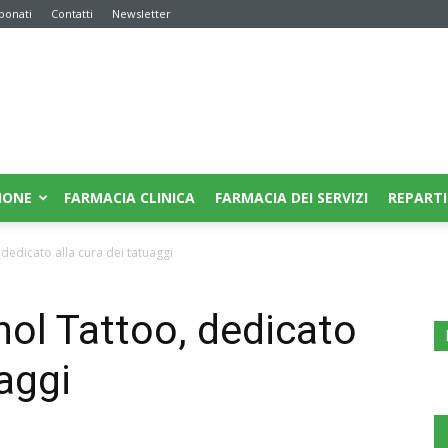
bonati
Contatti
Newsletter
IONE
FARMACIA CLINICA
FARMACIA DEI SERVIZI
REPARTI
edicato alla cura dei tatuaggi
ol Tattoo, dedicato
uaggi