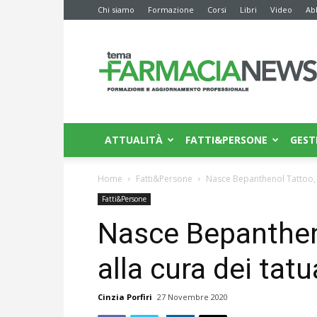
Chi siamo
Formazione
Corsi
Libri
Video
Ab
Farmacia
News
ATTUALITÀ
FATTI&PERSONE
GEST
Home
Fatti&Persone
Nasce Bepanthenol Tattoo, d
Fatti&Persone
Nasce Bepanthen
alla cura dei tat
Cinzia Porfiri
27 Novembre 2020