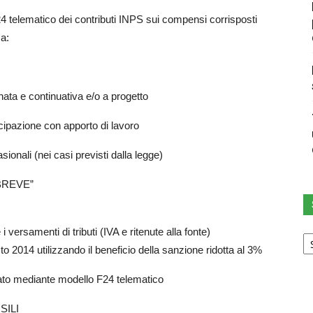
telematico dei contributi INPS sui compensi corrisposti
a:
inata e continuativa e/o a progetto
ecipazione con apporto di lavoro
ionali (nei casi previsti dalla legge)
BREVE”
Sc
 versamenti di tributi (IVA e ritenute alla fonte)
u
 2014 utilizzando il beneficio della sanzione ridotta al 3%
ca
ato mediante modello F24 telematico
SILI