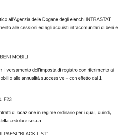
matico all’Agenzia delle Dogane degli elenchi INTRASTAT
imento alle cessioni ed agli acquisti intracomunitari di beni e
BENI MOBILI
er il versamento dell’imposta di registro con riferimento ai
obili o alle annualità successive – con effetto dal 1
d. F23
atti di locazione in regime ordinario per i quali, quindi,
 della cedolare secca
 PAESI “BLACK-LIST”