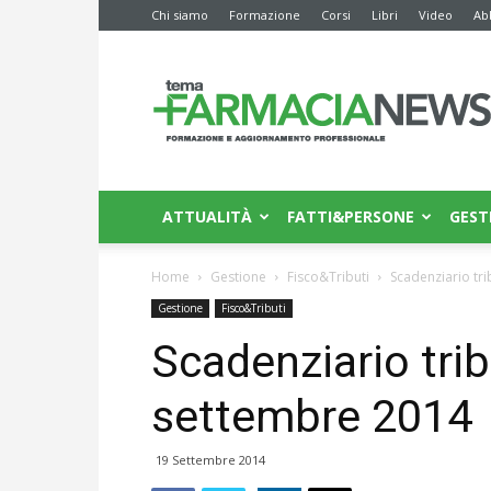
Chi siamo
Formazione
Corsi
Libri
Video
Ab
Farmacia
News
ATTUALITÀ
FATTI&PERSONE
GEST
Home
Gestione
Fisco&Tributi
Scadenziario tri
Gestione
Fisco&Tributi
Scadenziario trib
settembre 2014
19 Settembre 2014