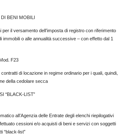
DI BENI MOBILI
ni per il versamento dell’imposta di registro con riferimento
 di immobili o alle annualità successive – con effetto dal 1
l Mod. F23
ontratti di locazione in regime ordinario per i quali, quindi,
ione della cedolare secca
I “BLACK-LIST”
ematico all’Agenzia delle Entrate degli elenchi riepilogativi
fettuato cessioni e/o acquisti di beni e servizi con soggetti
i “black-list”