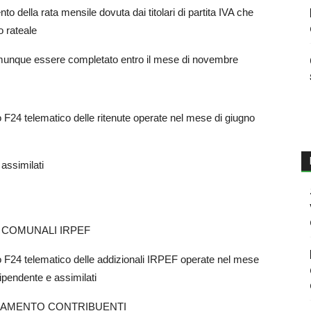
to della rata mensile dovuta dai titolari di partita IVA che
o rateale
munque essere completato entro il mese di novembre
24 telematico delle ritenute operate nel mese di giugno
 assimilati
E COMUNALI IRPEF
F24 telematico delle addizionali IRPEF operate nel mese
dipendente e assimilati
RSAMENTO CONTRIBUENTI