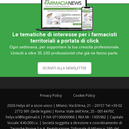
Le tematiche di interesse per i farmacisti
territoriali a portata di click
Ogni settimana, per supportare la tua crescita professionale.
Unisciti a oltre 35.100 professionisti che già ne fanno parte.
ISCRIVITI ALLA NEWSLETTER
Privacy Policy
Cookie Policy
2026 Helyx srl a socio unico | Milano: Via Eritrea, 21 – 20157 Tel +39 02
2772 991 (Sede legale) | Roma: Viale dell'Arte, 25 - 00144 PEC
helyx.srl@legalmail.it | P.IVA 07106000966 | REA MI - 1935962 | Capitale
Sociale: €40.000 i.v. | Società soggetta a direzione e coordinamento di
Tecniche Nuove S.p.A. Registrazione: Tribunale di Milano n. 585 del