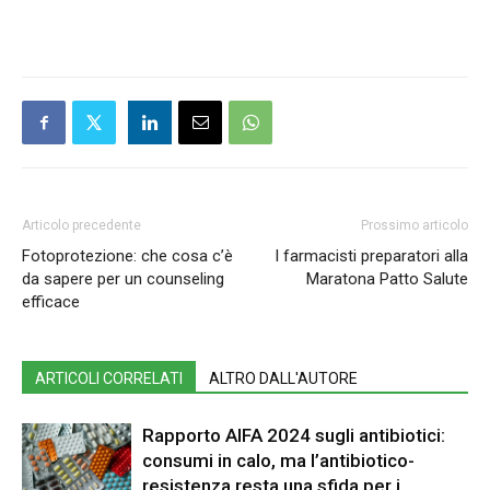
Articolo precedente
Prossimo articolo
Fotoprotezione: che cosa c’è
I farmacisti preparatori alla
da sapere per un counseling
Maratona Patto Salute
efficace
ARTICOLI CORRELATI
ALTRO DALL'AUTORE
Rapporto AIFA 2024 sugli antibiotici:
consumi in calo, ma l’antibiotico-
resistenza resta una sfida per i