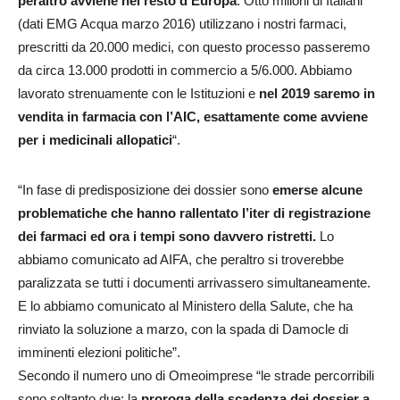
peraltro avviene nel resto d’Europa
. Otto milioni di Italiani
(dati EMG Acqua marzo 2016) utilizzano i nostri farmaci,
prescritti da 20.000 medici, con questo processo passeremo
da circa 13.000 prodotti in commercio a 5/6.000. Abbiamo
lavorato strenuamente con le Istituzioni e
nel 2019 saremo in
vendita in farmacia con l’AIC, esattamente come avviene
per i medicinali allopatici
“.
“In fase di predisposizione dei dossier sono
emerse alcune
problematiche che hanno rallentato l’iter di registrazione
dei farmaci ed ora i tempi sono davvero ristretti.
Lo
abbiamo comunicato ad AIFA, che peraltro si troverebbe
paralizzata se tutti i documenti arrivassero simultaneamente.
E lo abbiamo comunicato al Ministero della Salute, che ha
rinviato la soluzione a marzo, con la spada di Damocle di
imminenti elezioni politiche”.
Secondo il numero uno di Omeoimprese “le strade percorribili
sono soltanto due: la
proroga della scadenza dei dossier a