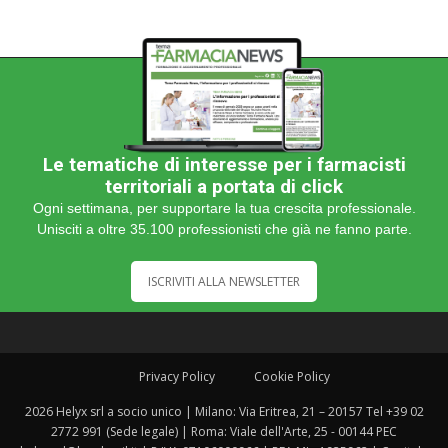
Le tematiche di interesse per i farmacisti
territoriali a portata di click
Ogni settimana, per supportare la tua crescita professionale.
Unisciti a oltre 35.100 professionisti che già ne fanno parte.
ISCRIVITI ALLA NEWSLETTER
Privacy Policy
Cookie Policy
2026 Helyx srl a socio unico | Milano: Via Eritrea, 21 – 20157 Tel +39 02
2772 991 (Sede legale) | Roma: Viale dell'Arte, 25 - 00144 PEC