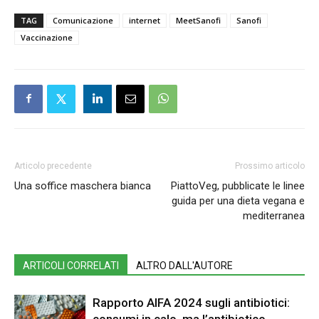
TAG
Comunicazione
internet
MeetSanofi
Sanofi
Vaccinazione
Articolo precedente
Prossimo articolo
Una soffice maschera bianca
PiattoVeg, pubblicate le linee
guida per una dieta vegana e
mediterranea
ARTICOLI CORRELATI
ALTRO DALL'AUTORE
Rapporto AIFA 2024 sugli antibiotici:
consumi in calo, ma l’antibiotico-