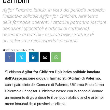
bambini
Agifar Palermo lancia, in vista del periodo natalizio,
l'iniziativa solidale Agifar for Children. All'interno
delle farmacie aderenti, i cittadini potranno lasciare
donazioni (giocattoli e articoli di cartoleria),
destinate ai bambini ospitati nelle strutture di
accoglienza e negli ospedali pediatrici
Staff
5 Novembre 2024
Si chiama
Agifar for Children
l’
iniziativa solidale lanciata
dall’Associazione giovani farmacisti (Agifar) di Palermo
,
con il patrocinio del Comune di Palermo, Utifarma-Federfarma
Palermo e Fenagifar. L’iniziativa nasce con lo scopo di donare
un momento di gioia durante il periodo natalizio anche ai bimbi
meno fortunati della provincia siciliana.