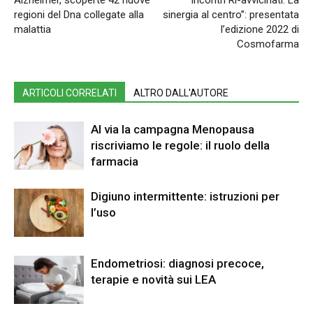
Alzheimer, scoperte 42 nuove
“Incontri Ri-avvicinati. La
regioni del Dna collegate alla
sinergia al centro”: presentata
malattia
l’edizione 2022 di
Cosmofarma
ARTICOLI CORRELATI
ALTRO DALL'AUTORE
Al via la campagna Menopausa
riscriviamo le regole: il ruolo della
farmacia
Digiuno intermittente: istruzioni per
l’uso
Endometriosi: diagnosi precoce,
terapie e novità sui LEA