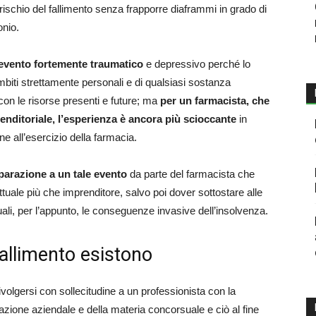
 rischio del fallimento senza frapporre diaframmi in grado di
onio.
n evento fortemente traumatico
e depressivo perché lo
ambiti strettamente personali e di qualsiasi sostanza
 con le risorse presenti e future; ma
per un farmacista, che
enditoriale, l’esperienza è ancora più scioccante
in
e all’esercizio della farmacia.
parazione a un tale evento
da parte del farmacista che
tuale più che imprenditore, salvo poi dover sottostare alle
uali, per l’appunto, le conseguenze invasive dell’insolvenza.
 fallimento esistono
i rivolgersi con sollecitudine a un professionista con la
razione aziendale e della materia concorsuale e ciò al fine