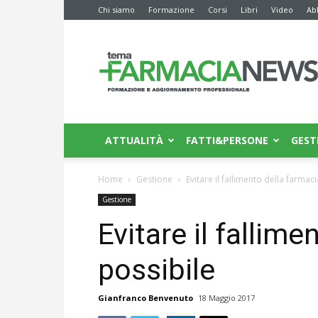
Chi siamo
Formazione
Corsi
Libri
Video
Ab
Farmacia
News
ATTUALITÀ
FATTI&PERSONE
GEST
Home
Gestione
Evitare il fallimento della farmac
Gestione
Evitare il fallime
possibile
Gianfranco Benvenuto
18 Maggio 2017