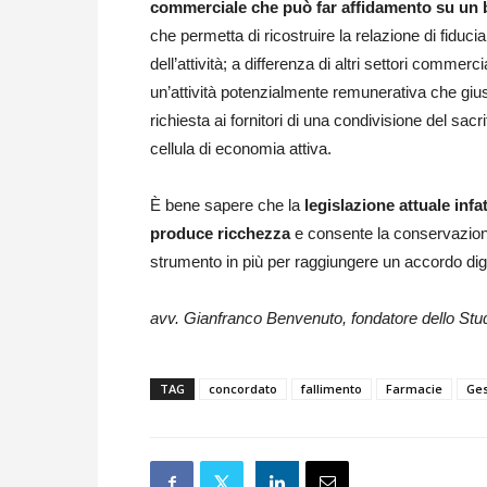
commerciale che può far affidamento su un ba
che permetta di ricostruire la relazione di fiduci
dell’attività; a differenza di altri settori commer
un’attività potenzialmente remunerativa che giust
richiesta ai fornitori di una condivisione del sa
cellula di economia attiva.
È bene sapere che la
legislazione attuale infat
produce ricchezza
e consente la conservazione
strumento in più per raggiungere un accordo dign
avv. Gianfranco Benvenuto, fondatore dello Stud
TAG
concordato
fallimento
Farmacie
Ges