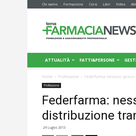
Chi siamo
Formazione
Corsi
Libri
Video
Ab
Farmacia
News
ATTUALITÀ
FATTI&PERSONE
GEST
Home
Professione
Federfarma: nessuno spreco co
Professione
Federfarma: nes
distribuzione tra
24 Luglio 2013