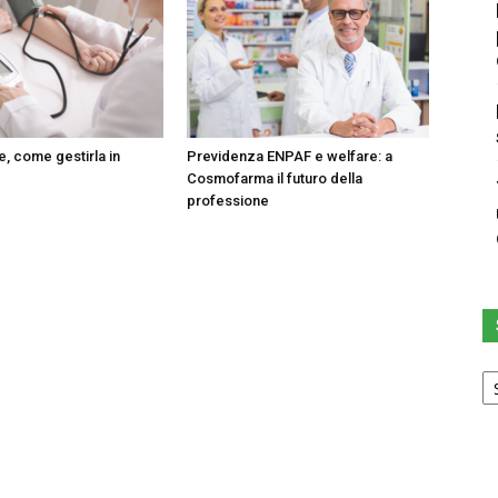
e, come gestirla in
Previdenza ENPAF e welfare: a
Cosmofarma il futuro della
professione
Sc
u
ca