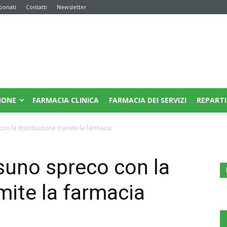
bonati
Contatti
Newsletter
IONE
FARMACIA CLINICA
FARMACIA DEI SERVIZI
REPARTI
n la distribuzione tramite la farmacia
suno spreco con la
mite la farmacia