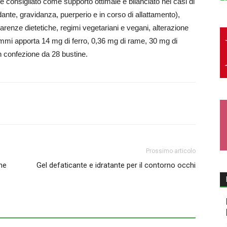
re è consigliato come supporto ottimale e bilanciato nei casi di
te, gravidanza, puerperio e in corso di allattamento),
arenze dietetiche, regimi vegetariani e vegani, alterazione
grammi apporta 14 mg di ferro, 0,36 mg di rame, 30 mg di
n confezione da 28 bustine.
Prossimo articolo
che
Gel defaticante e idratante per il contorno occhi