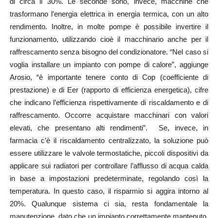
di circa il 30%. Le seconde sono, invece, macchine che
trasformano l’energia elettrica in energia termica, con un alto
rendimento. Inoltre, in molte pompe è possibile invertire il
funzionamento, utilizzando cioè il macchinario anche per il
raffrescamento senza bisogno del condizionatore. “Nel caso si
voglia installare un impianto con pompe di calore”, aggiunge
Arosio, “è importante tenere conto di Cop (coefficiente di
prestazione) e di Eer (rapporto di efficienza energetica), cifre
che indicano l’efficienza rispettivamente di riscaldamento e di
raffrescamento. Occorre acquistare macchinari con valori
elevati, che presentano alti rendimenti”. Se, invece, in
farmacia c’è il riscaldamento centralizzato, la soluzione può
essere utilizzare le valvole termostatiche, piccoli dispositivi da
applicare sui radiatori per controllare l’afflusso di acqua calda
in base a impostazioni predeterminate, regolando così la
temperatura. In questo caso, il risparmio si aggira intorno al
20%. Qualunque sistema ci sia, resta fondamentale la
manutenzione, dato che un impianto correttamente mantenuto,