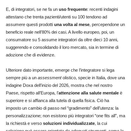
E, di integratori, se ne fa un
uso frequente
: recenti indagini
attestano che trenta pazienti/utenti su 100 tendono ad
assumere questi prodotti
una volta al mese
, percependone un
beneficio reale nell’80% dei casi. A livello europeo, poi, un
consumatore su 5 assume integratori da oltre dieci 10 anni,
suggerendo e consolidando il loro mercato, sia in termine di
adozione che di evidenze.
Ulteriore dato importante, emerge che l’integratore si lega
sempre più a un
assessment
olistico, specie in Italia, dove una
indagine Doxa dell’inizio del 2026, mostra che nel nostro
Paese, rispetto all’Europa, l’
attenzione alla salute mentale
è
superiore e si affianca alla tutela di quella fisica. Ciò ha
imposto un cambio di passo nel “gradimento” dell’utenza: la
personalizzazione; non esistono più integratori “one fits all”, ma
la richiestà e verso
soluzioni individualizzate
, la cui
selezione può essere orientata da adeguati strumenti, come la