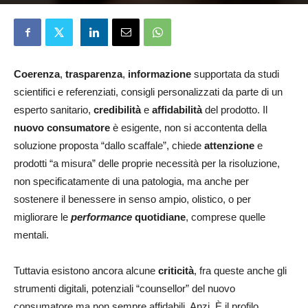
Francesca Morelli
22 Maggio 2026
Coerenza
,
trasparenza
,
informazione
supportata da studi
scientifici e referenziati, consigli personalizzati da parte di un
esperto sanitario,
credibilità
e
affidabilità
del prodotto. Il
nuovo consumatore
è esigente, non si accontenta della
soluzione proposta “dallo scaffale”, chiede
attenzione
e
prodotti “a misura” delle proprie necessità per la risoluzione,
non specificatamente di una patologia, ma anche per
sostenere il benessere in senso ampio, olistico, o per
migliorare le
performance
quotidiane
, comprese quelle
mentali.
Tuttavia esistono ancora alcune
criticità
, fra queste anche gli
strumenti digitali, potenziali “counsellor” del nuovo
consumatore ma non sempre affidabili. Anzi. È il profilo