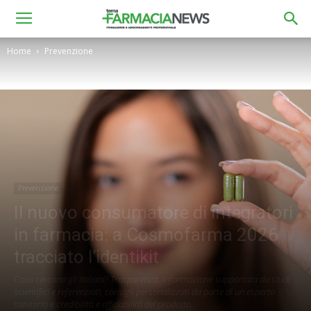
Home
Prevenzione
Prevenzione
Il nuovo consumatore di integratori
in farmacia: a Cosmofarma 2026
tracciato l’identikit
Cosa cercano gli italiani? Trasparenza, informazione supportata da studi
scientifici e referenziati, consigli personalizzati da parte di un esperto
sanitario e credibilità e affidabilità del prodotto.