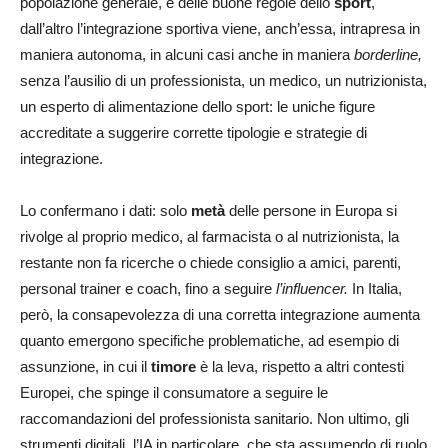
popolazione generale, e delle buone regole dello
sport
,
dall’altro l’integrazione sportiva viene, anch’essa, intrapresa in
maniera autonoma, in alcuni casi anche in maniera
borderline,
senza l’ausilio di un professionista, un medico, un nutrizionista,
un esperto di alimentazione dello sport: le uniche figure
accreditate a suggerire corrette tipologie e strategie di
integrazione.
Lo confermano i dati: solo
metà
delle persone in Europa si
rivolge al proprio medico, al farmacista o al nutrizionista, la
restante non fa ricerche o chiede consiglio a amici, parenti,
personal trainer e coach, fino a seguire
l’influencer.
In Italia,
però, la consapevolezza di una corretta integrazione aumenta
quanto emergono specifiche problematiche, ad esempio di
assunzione, in cui il
timore
è la leva, rispetto a altri contesti
Europei, che spinge il consumatore a seguire le
raccomandazioni del professionista sanitario. Non ultimo, gli
strumenti digitali, l’IA in particolare, che sta assumendo di ruolo