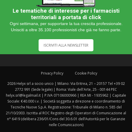
Le tematiche di interesse per i farmacisti
territoriali a portata di click
Ogni settimana, per supportare la tua crescita professionale.
Unisciti a oltre 35.100 professionisti che già ne fanno parte.
ISCRIVITI ALLA NEWSLETTER
Privacy Policy
Cookie Policy
2026 Helyx srl a socio unico | Milano: Via Eritrea, 21 – 20157 Tel +39 02
2772 991 (Sede legale) | Roma: Viale dell'Arte, 25 - 00144 PEC
helyx.srl@legalmail.it | P.IVA 07106000966 | REA MI - 1935962 | Capitale
Sociale: €40.000 i.v. | Società soggetta a direzione e coordinamento di
Tecniche Nuove S.p.A. Registrazione: Tribunale di Milano n. 585 del
21/10/2003. Iscritta al ROC Registro degli Operatori di Comunicazione al
n° 6419 (delibera 236/01/Cons del 30.6.01 dell’Autorità per le Garanzie
nelle Comunicazioni)