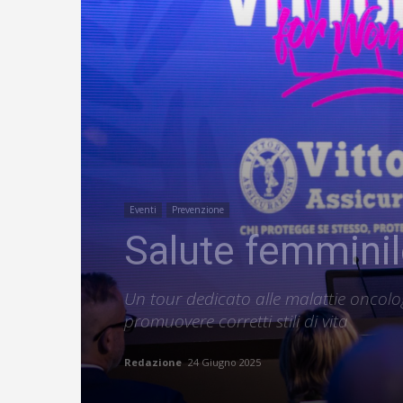
Eventi
Prevenzione
Salute femminil
Un tour dedicato alle malattie oncologic
promuovere corretti stili di vita
Redazione
24 Giugno 2025