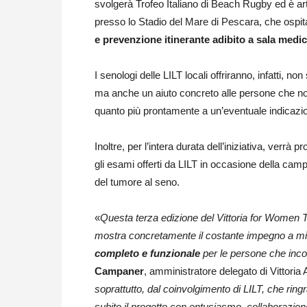
svolgerà Trofeo Italiano di Beach Rugby ed è artic
presso lo Stadio del Mare di Pescara, che ospita
e prevenzione itinerante adibito a sala medic
I senologi delle LILT locali offriranno, infatti, non
ma anche un aiuto concreto alle persone che 
quanto più prontamente a un’eventuale indicazion
Inoltre, per l’intera durata dell’iniziativa, verr
gli esami offerti da LILT in occasione della cam
del tumore al seno.
«
Questa terza edizione del Vittoria for Women T
mostra concretamente il costante impegno a migl
completo e funzionale
per le persone che inco
Campaner
, amministratore delegato di Vittoria
soprattutto, dal coinvolgimento di LILT, che rin
subito il progetto con entusiasmo, collaborazion