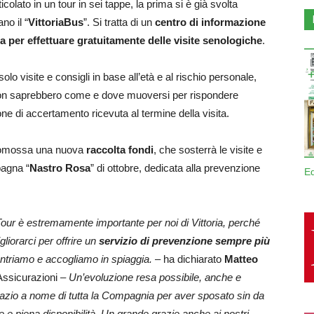
olato in un tour in sei tappe, la prima si è già svolta
no il “
VittoriaBus
”. Si tratta di un
centro di informazione
a per effettuare gratuitamente delle visite senologiche
.
 solo visite e consigli in base all’età e al rischio personale,
non saprebbero come e dove muoversi per rispondere
e di accertamento ricevuta al termine della visita.
à promossa una nuova
raccolta fondi
, che sosterrà le visite e
pagna “
Nastro Rosa
” di ottobre, dedicata alla prevenzione
E
our è estremamente importante per noi di Vittoria, perché
iorarci per offrire un
servizio di prevenzione sempre più
ntriamo e accogliamo in spiaggia.
– ha dichiarato
Matteo
 Assicurazioni –
Un’evoluzione resa possibile, anche e
grazio a nome di tutta la Compagnia per aver sposato sin da
e e piena disponibilità. Un grande grazie anche ai nostri