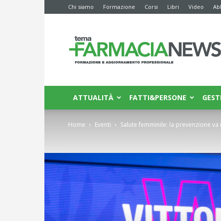
Chi siamo
Formazione
Corsi
Libri
Video
Ab
Farmacia
News
ATTUALITÀ
FATTI&PERSONE
GEST
Home
Eventi
Salute femminile: la prevenzione va