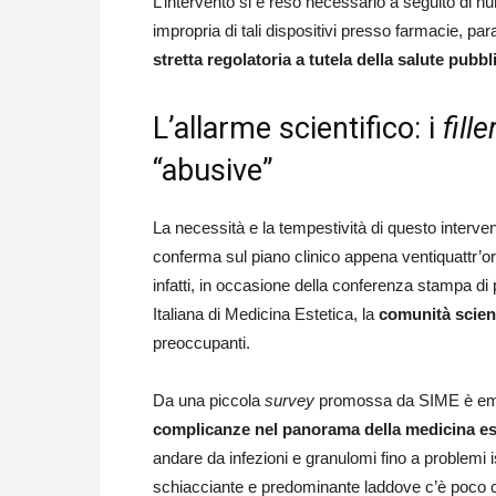
L’intervento si è reso necessario a seguito di
impropria di tali dispositivi presso farmacie, p
stretta regolatoria a tutela della salute pubbl
L’allarme scientifico: i
fille
“abusive”
La necessità e la tempestività di questo interv
conferma sul piano clinico appena ventiquattr’or
infatti, in occasione della conferenza stampa di
Italiana di Medicina Estetica, la
comunità scient
preoccupanti.
Da una piccola
survey
promossa da SIME è em
complicanze nel panorama della medicina es
andare da infezioni e granulomi fino a problemi i
schiacciante e predominante laddove c’è poco contr