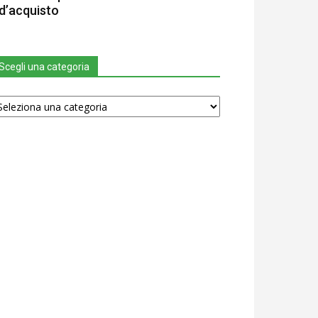
d’acquisto
Scegli una categoria
egli
na
tegoria