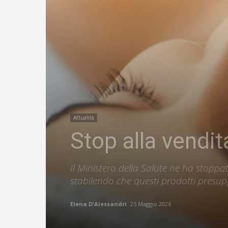
Attualità
Stop alla vendita
Il Ministero della Salute ne ha stoppat
stabilendo che questi prodotti presu
Elena D'Alessandri
25 Maggio 2026