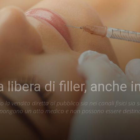
 libera di filler, anche 
o la vendita diretta al pubblico sia nei canali fisici si
ppongono un atto medico e non possono essere destina