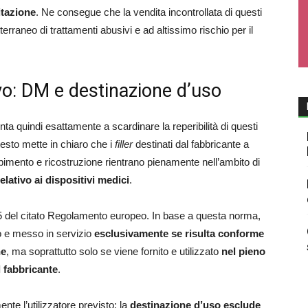
itazione
. Ne consegue che la vendita incontrollata di questi
erraneo di trattamenti abusivi e ad altissimo rischio per il
o: DM e destinazione d’uso
nta quindi esattamente a scardinare la reperibilità di questi
l testo mette in chiaro che i
filler
destinati dal fabbricante a
mpimento e ricostruzione rientrano pienamente nell’ambito di
ativo ai dispositivi
medici
.
lo 5 del citato Regolamento europeo. In base a questa norma,
 e messo in servizio
esclusivamente se risulta conforme
ne
, ma soprattutto solo se viene fornito e utilizzato
nel pieno
l fabbricante
.
ente l’utilizzatore previsto: la
destinazione d’uso esclude