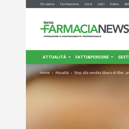
Chi siamo
Formazione
Corsi
Libri
Video
Ab
Farmacia
News
ATTUALITÀ
FATTI&PERSONE
GEST
Home
Attualità
Stop alla vendita libera di filler, 