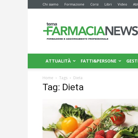
Chi siamo
Formazione
Corsi
Libri
Video
Ab
Farmacia
News
ATTUALITÀ
FATTI&PERSONE
GEST
Home
Tags
Dieta
Tag: Dieta