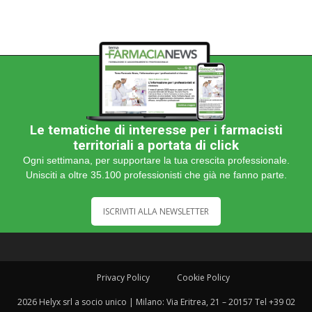
Le tematiche di interesse per i farmacisti
territoriali a portata di click
Ogni settimana, per supportare la tua crescita professionale.
Unisciti a oltre 35.100 professionisti che già ne fanno parte.
ISCRIVITI ALLA NEWSLETTER
Privacy Policy
Cookie Policy
2026 Helyx srl a socio unico | Milano: Via Eritrea, 21 – 20157 Tel +39 02