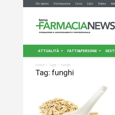
Chi siamo
Formazione
Corsi
Libri
Video
Ab
Farmacia
News
ATTUALITÀ
FATTI&PERSONE
GEST
Home
Tags
Funghi
Tag: funghi