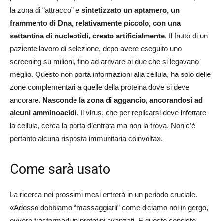
la zona di “attracco” e
sintetizzato un aptamero, un
frammento di Dna, relativamente piccolo, con una
settantina di nucleotidi, creato artificialmente
. Il frutto di un
paziente lavoro di selezione, dopo avere eseguito uno
screening su milioni, fino ad arrivare ai due che si legavano
meglio. Questo non porta informazioni alla cellula, ha solo delle
zone complementari a quelle della proteina dove si deve
ancorare.
Nasconde la zona di aggancio, ancorandosi ad
alcuni amminoacidi
. Il virus, che per replicarsi deve infettare
la cellula, cerca la porta d’entrata ma non la trova. Non c’è
pertanto alcuna risposta immunitaria coinvolta».
Come sarà usato
La ricerca nei prossimi mesi entrerà in un periodo cruciale.
«Adesso dobbiamo “massaggiarli” come diciamo noi in gergo,
ovvero trasformarli in prototipi avanzati. E questo consiste