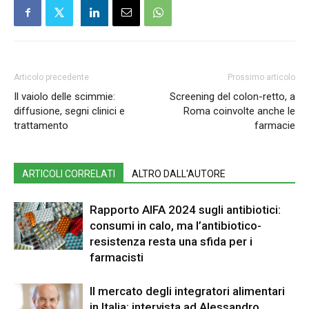
Articolo precedente
Prossimo articolo
Il vaiolo delle scimmie:
Screening del colon-retto, a
diffusione, segni clinici e
Roma coinvolte anche le
trattamento
farmacie
ARTICOLI CORRELATI
ALTRO DALL'AUTORE
Rapporto AIFA 2024 sugli antibiotici:
consumi in calo, ma l’antibiotico-
resistenza resta una sfida per i
farmacisti
Il mercato degli integratori alimentari
in Italia: intervista ad Alessandro