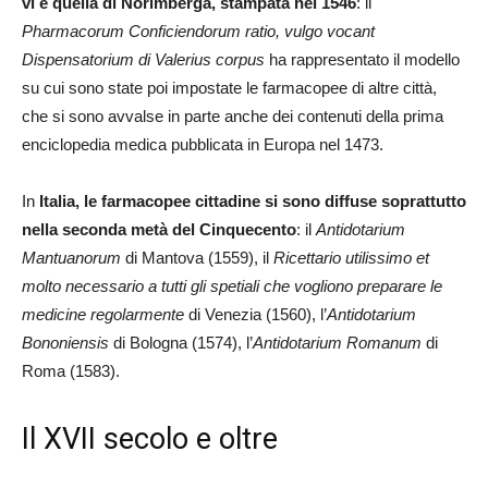
vi è quella di Norimberga, stampata nel 1546
: il
Pharmacorum Conficiendorum ratio, vulgo vocant
Dispensatorium di Valerius corpus
ha rappresentato il modello
su cui sono state poi impostate le farmacopee di altre città,
che si sono avvalse in parte anche dei contenuti della prima
enciclopedia medica pubblicata in Europa nel 1473.
In
Italia, le farmacopee cittadine si sono diffuse soprattutto
nella seconda metà del Cinquecento
: il
Antidotarium
Mantuanorum
di Mantova (1559), il
Ricettario utilissimo et
molto necessario a tutti gli spetiali che vogliono preparare le
medicine regolarmente
di Venezia (1560), l’
Antidotarium
Bononiensis
di Bologna (1574), l’
Antidotarium Romanum
di
Roma (1583).
Il XVII secolo e oltre