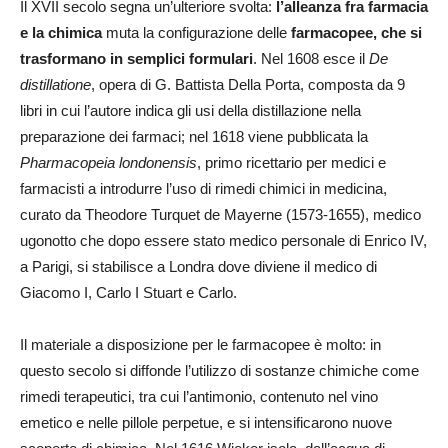
Il XVII secolo segna un’ulteriore svolta:
l’alleanza fra farmacia
e la chimica
muta la configurazione delle
farmacopee, che si
trasformano in semplici formulari
. Nel 1608 esce il
De
distillatione
, opera di G. Battista Della Porta, composta da 9
libri in cui l’autore indica gli usi della distillazione nella
preparazione dei farmaci; nel 1618 viene pubblicata la
Pharmacopeia londonensis
, primo ricettario per medici e
farmacisti a introdurre l’uso di rimedi chimici in medicina,
curato da Theodore Turquet de Mayerne (1573-1655), medico
ugonotto che dopo essere stato medico personale di Enrico IV,
a Parigi, si stabilisce a Londra dove diviene il medico di
Giacomo I, Carlo I Stuart e Carlo.
Il materiale a disposizione per le farmacopee è molto: in
questo secolo si diffonde l’utilizzo di sostanze chimiche come
rimedi terapeutici, tra cui l’antimonio, contenuto nel vino
emetico e nelle pillole perpetue, e si intensificarono nuove