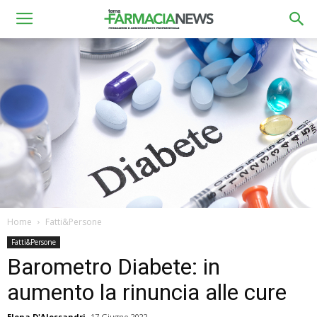
Home
Fatti&Persone
Fatti&Persone
Barometro Diabete: in
aumento la rinuncia alle cure
Elena D'Alessandri
17 Giugno 2022