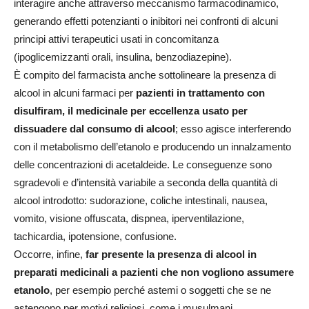
interagire anche attraverso meccanismo farmacodinamico,
generando effetti potenzianti o inibitori nei confronti di alcuni
principi attivi terapeutici usati in concomitanza
(ipoglicemizzanti orali, insulina, benzodiazepine).
È compito del farmacista anche sottolineare la presenza di
alcool in alcuni farmaci per
pazienti in trattamento con
disulfiram, il medicinale per eccellenza usato per
dissuadere dal consumo di alcool
; esso agisce interferendo
con il metabolismo dell’etanolo e producendo un innalzamento
delle concentrazioni di acetaldeide. Le conseguenze sono
sgradevoli e d’intensità variabile a seconda della quantità di
alcool introdotto: sudorazione, coliche intestinali, nausea,
vomito, visione offuscata, dispnea, iperventilazione,
tachicardia, ipotensione, confusione.
Occorre, infine,
far presente la presenza di alcool in
preparati medicinali a pazienti che non vogliono assumere
etanolo
, per esempio perché astemi o soggetti che se ne
astengono per motivi religiosi, come i musulmani.